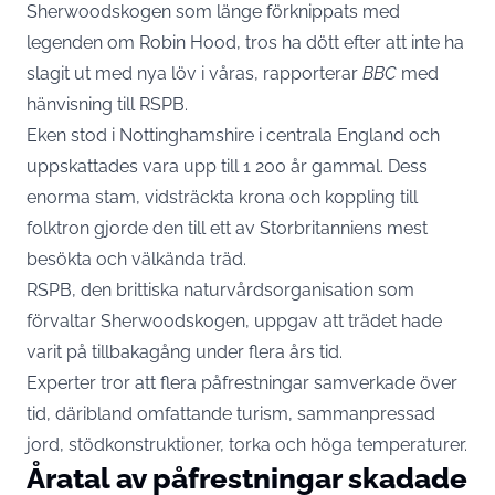
Sherwoodskogen som länge förknippats med
legenden om Robin Hood, tros ha dött efter att inte ha
slagit ut med nya löv i våras, rapporterar
BBC
med
hänvisning till
RSPB
.
Eken stod i Nottinghamshire i centrala England och
uppskattades vara upp till 1 200 år gammal. Dess
enorma stam, vidsträckta krona och koppling till
folktron gjorde den till ett av Storbritanniens mest
besökta och välkända träd.
RSPB, den brittiska naturvårdsorganisation som
förvaltar Sherwoodskogen, uppgav att trädet hade
varit på tillbakagång under flera års tid.
Experter tror att flera påfrestningar samverkade över
tid, däribland omfattande turism, sammanpressad
jord, stödkonstruktioner, torka och höga temperaturer.
Åratal av påfrestningar skadade