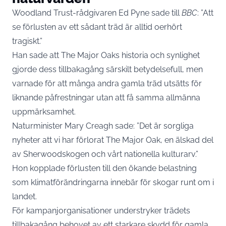
Woodland Trust-rådgivaren Ed Pyne sade till
BBC
: ”Att
se förlusten av ett sådant träd är alltid oerhört
tragiskt.”
Han sade att The Major Oaks historia och synlighet
gjorde dess tillbakagång särskilt betydelsefull, men
varnade för att många andra gamla träd utsätts för
liknande påfrestningar utan att få samma allmänna
uppmärksamhet.
Naturminister Mary Creagh sade: ”Det är sorgliga
nyheter att vi har förlorat The Major Oak, en älskad del
av Sherwoodskogen och vårt nationella kulturarv.”
Hon kopplade förlusten till den ökande belastning
som klimatförändringarna innebär för skogar runt om i
landet.
För kampanjorganisationer understryker trädets
tillbakagång behovet av ett starkare skydd för gamla