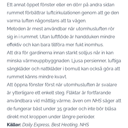
Ett annat öppet fönster eller en dörr på andra sidan
rummet förbättrar luftcirkulationen genom att ge den
varma luften någonstans att ta vägen.
Metoden är mest användbar när utomhusluften rör
sig in i rummet. Utan luftflöde är handduken mindre
effektiv och kan bara tillföra mer fukt inomhus.
Att dra för gardinerna innan starkt solljus når in kan
minska värmeuppbyggnaden. Ljusa persienner, luftiga
sängkläder och nattkläder i bomull kan också göra att
rummet känns mindre kvavt.
Att öppna fönster först när utomhusluften är svalare
är ytterligare ett enkelt steg. Fläktar är fortfarande
användbara vid måttlig värme, även om
NHS
säger att
de fungerar bäst under 35 grader och inte bör blåsa
direkt mot kroppen under längre perioder.
Källor:
Daily Express
,
Best Heating
,
NHS