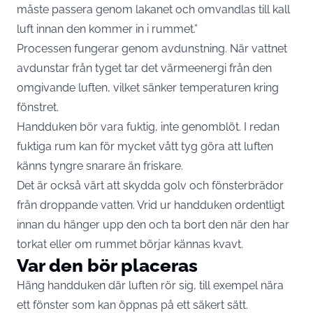
måste passera genom lakanet och omvandlas till kall
luft innan den kommer in i rummet.”
Processen fungerar genom avdunstning. När vattnet
avdunstar från tyget tar det värmeenergi från den
omgivande luften, vilket sänker temperaturen kring
fönstret.
Handduken bör vara fuktig, inte genomblöt. I redan
fuktiga rum kan för mycket vått tyg göra att luften
känns tyngre snarare än friskare.
Det är också värt att skydda golv och fönsterbrädor
från droppande vatten. Vrid ur handduken ordentligt
innan du hänger upp den och ta bort den när den har
torkat eller om rummet börjar kännas kvavt.
Var den bör placeras
Häng handduken där luften rör sig, till exempel nära
ett fönster som kan öppnas på ett säkert sätt.