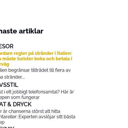
aste artiklar
ESOR
rdare regler på stränder i Italien:
 måste turister boka och betala i
rväg
alien begränsar tillträdet till flera av
na stränder....
IVSSTIL
st i ett jobbigt telefonsamtal? Här är
epen som fungerar
AT & DRYCK
r är chanserna störst att hitta
ntareller: Experten avslöjar sitt bästa
ep