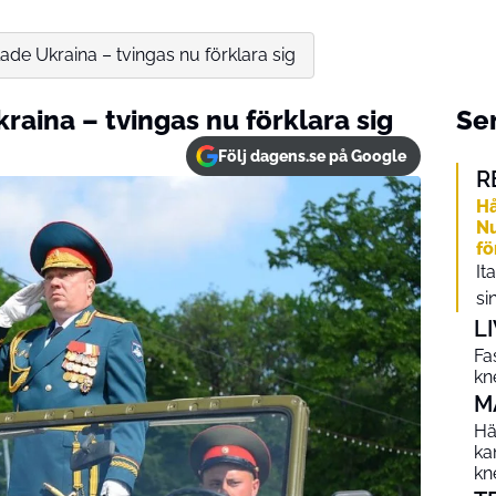
ade Ukraina – tvingas nu förklara sig
raina – tvingas nu förklara sig
Sen
Följ dagens.se på Google
R
Hå
Nu
fö
It
si
L
Fa
kn
M
Hä
ka
kn