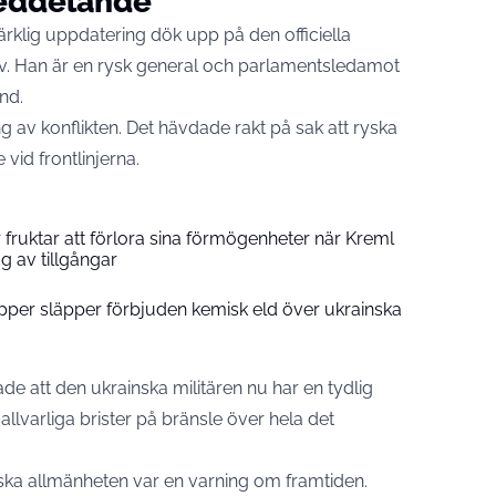
meddelande
klig uppdatering dök upp på den officiella
v. Han är en rysk general och parlamentsledamot
nd.
v konflikten. Det hävdade rakt på sak att ryska
 vid frontlinjerna.
 fruktar att förlora sina förmögenheter när Kreml
g av tillgångar
upper släpper förbjuden kemisk eld över ukrainska
e att den ukrainska militären nu har en tydlig
allvarliga brister på bränsle över hela det
ka allmänheten var en varning om framtiden.