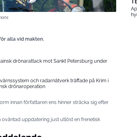
T
Ap
hy
mmons
för alla vid makten.
krainsk drönarattack mot Sankt Petersburg under
tvärnssystem och radarnätverk träffade på Krim i
nsk drönaroperation
rm innan författaren ens hinner sträcka sig efter
n oväntad uppdatering just utlöst en frenetisk