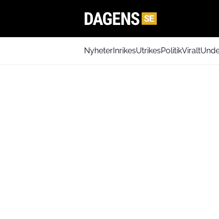
Nyheter
Inrikes
Utrikes
Politik
Viralt
Unde