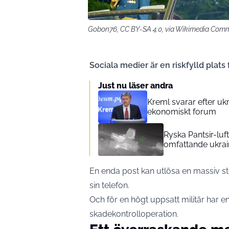
Gobon76, CC BY-SA 4.0, via Wikimedia Co
Sociala medier är en riskfylld plats 
Just nu läser andra
Kreml svarar efter u
ekonomiskt forum
Ryska Pantsir-luf
omfattande ukrai
En enda post kan utlösa en massiv sto
sin telefon.
Och för en högt uppsatt militär har e
skadekontrolloperation.