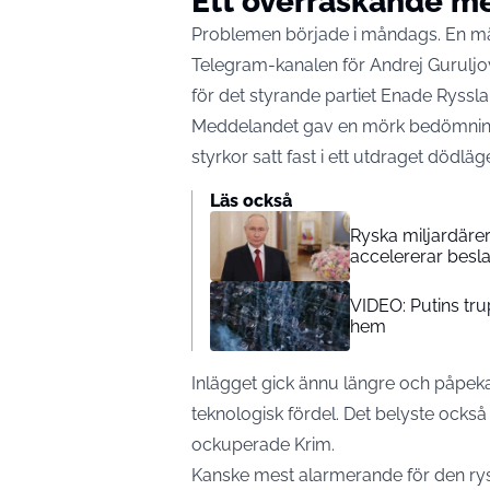
Ett överraskande 
Problemen började i måndags. En mär
Telegram-kanalen för Andrej Guruljo
för det styrande partiet Enade Ryssla
Meddelandet gav en mörk bedömning a
styrkor satt fast i ett utdraget dödläge
Läs också
Ryska miljardärer
accelererar besla
VIDEO: Putins tr
hem
Inlägget gick ännu längre och påpekad
teknologisk fördel. Det belyste också 
ockuperade Krim.
Kanske mest alarmerande för den rys