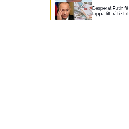
Desperat Putin får
täppa till hål i s