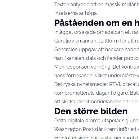
Texten antydde att en massiv militär m
Insatserna är höga.
Påståenden om en 
Inlägget orsakade omedelbart ett ramas
Guruljov en annan plattform för att r
Generalen uppgav att hackare hade ta
han: ”kanalen stals och fiender publice
Men responsen var rörig. Det kontrov
hans förnekande, vilket underblåste v
Det ryska nyhetsmediet RTVI, citerat
komprometterats dagar tidigare. Bak
att skicka direktmeddelanden där de
Den större bilden
Detta digitala drama utspelar sig und
Washington Post står Kreml inför ett v
Frontoffensiven har saktat ner samti