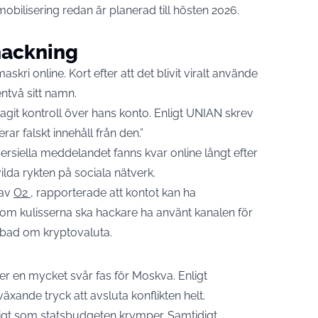
obilisering redan är planerad till hösten 2026.
hackning
kri online. Kort efter att det blivit viralt använde
entvå sitt namn.
git kontroll över hans konto. Enligt UNIAN skrev
rar falskt innehåll från den.”
ersiella meddelandet fanns kvar online långt efter
ilda rykten på sociala nätverk.
 av
O2
, rapporterade att kontot kan ha
om kulisserna ska hackare ha använt kanalen för
 bad om kryptovaluta.
er en mycket svår fas för Moskva. Enligt
äxande tryck att avsluta konflikten helt.
digt som statsbudgeten krymper. Samtidigt