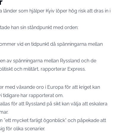
r
länder som hjälper Kyiv löper hög risk att dras in i
tade han sin ståndpunkt med orden:
mer vid en tidpunkt då spänningarna mellan
gen av spänningarna mellan Ryssland och de
tiskt och militärt, rapporterar Express.
 med växande oro i Europa för att kriget kan
vi tidigare har rapporterat om
.
llas för att Ryssland på sikt kan välja att eskalera
mar.
 ”ett mycket farligt ögonblick” och påpekade att
g för olika scenarier.