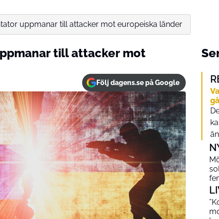
tor uppmanar till attacker mot europeiska länder
pmanar till attacker mot
Sen
R
Följ dagens.se på Google
Va
gå
De
ka
än
N
Mö
so
fe
L
”K
mo