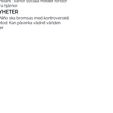
nstant”: Varför sociala medier förstör
ra hjärnor
YHETER
 Niño ska bromsas med kontroversiell
tod: Kan påverka vädret världen
er