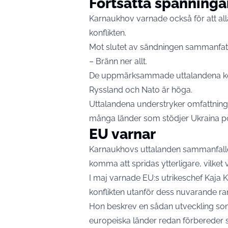
Fortsatta spänninga
Karnaukhov varnade också för att alla 
konflikten.
Mot slutet av sändningen sammanfat
– Bränn ner allt.
De uppmärksammade uttalandena kom
Ryssland och Nato är höga.
Uttalandena understryker omfattnin
många länder som stödjer Ukraina poli
EU varnar
Karnaukhovs uttalanden sammanfaller
komma att spridas ytterligare, vilket
I maj varnade EU:s utrikeschef Kaja Ka
konflikten utanför dess nuvarande ra
Hon beskrev en sådan utveckling som
europeiska länder redan förbereder si