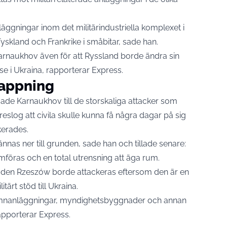
läggningar inom det militärindustriella komplexet i
Tyskland och Frankrike i småbitar, sade han.
naukhov även för att Ryssland borde ändra sin
lse i Ukraina, rapporterar
Express
.
rappning
ade Karnaukhov till de storskaliga attacker som
slog att civila skulle kunna få några dagar på sig
kerades.
nnas ner till grunden, sade han och tillade senare:
föras och en total utrensning att äga rum.
aden Rzeszów borde attackeras eftersom den är en
tärt stöd till Ukraina.
amnanläggningar, myndighetsbyggnader och annan
rapporterar Express.