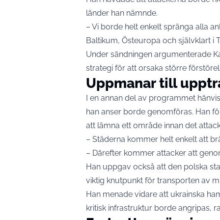
länder han nämnde.
– Vi borde helt enkelt spränga alla an
Baltikum, Östeuropa och självklart i 
Under sändningen argumenterade Kar
strategi för att orsaka större förstöre
Uppmanar till uppt
I en annan del av programmet hänvis
han anser borde genomföras. Han före
att lämna ett område innan det attac
– Städerna kommer helt enkelt att brä
– Därefter kommer attacker att genom
Han uppgav också att den polska st
viktig knutpunkt för transporten av mili
Han menade vidare att ukrainska h
kritisk infrastruktur borde angripas, 