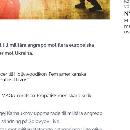
ko
vå
N
El
me
öv
ill militära angrepp mot flera europeiska
ker mot Ukraina.
ncer till Hollywoodikon: Fem amerikanska
Putins Davos”
MAGA-rörelsen: Empatisk men skarp kritik
j Karnaukhov uppmanade till militära angrepp
n sändning på Solovyov Live.
as mot militärrelaterade anläggningar i de olika