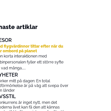
aste artiklar
ESOR
d flygvärdinnor tittar efter när du
r ombord på planet
n korta interaktionen med
binpersonalen fyller ett större syfte
 vad många…...
YHETER
rker mitt på dagen: En total
lförmörkelse är på väg att svepa över
m länder
IVSSTIL
onkurrens är inget nytt, men det
derna livet kan få den att kännas