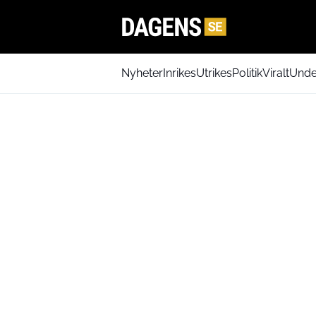
Nyheter
Inrikes
Utrikes
Politik
Viralt
Unde