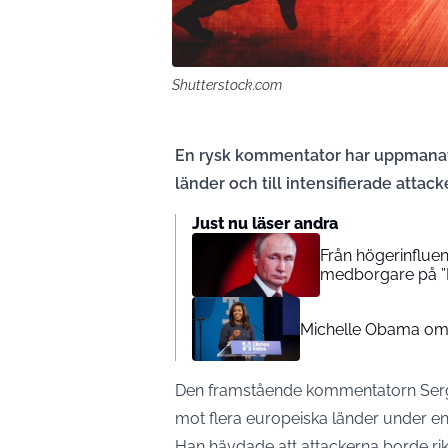
Shutterstock.com
En rysk kommentator har uppmanat t
länder och till intensifierade attac
Just nu läser andra
Från högerinflue
medborgare på ”
Michelle Obama om 
Den framstående kommentatorn Serge
mot flera europeiska länder under e
Han hävdade att attackerna borde rikt