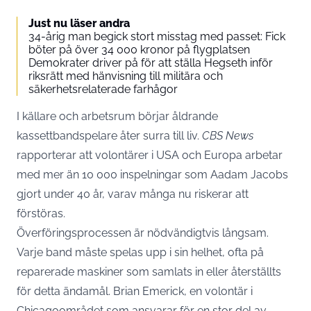
Just nu läser andra
34-årig man begick stort misstag med passet: Fick
böter på över 34 000 kronor på flygplatsen
Demokrater driver på för att ställa Hegseth inför
riksrätt med hänvisning till militära och
säkerhetsrelaterade farhågor
I källare och arbetsrum börjar åldrande
kassettbandspelare åter surra till liv.
CBS News
rapporterar att volontärer i USA och Europa arbetar
med mer än 10 000 inspelningar som Aadam Jacobs
gjort under 40 år, varav många nu riskerar att
förstöras.
Överföringsprocessen är nödvändigtvis långsam.
Varje band måste spelas upp i sin helhet, ofta på
reparerade maskiner som samlats in eller återställts
för detta ändamål. Brian Emerick, en volontär i
Chicagoområdet som ansvarar för en stor del av