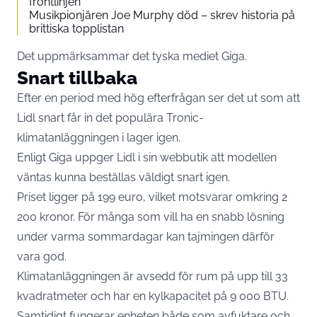
frontlinjen
Musikpionjären Joe Murphy död – skrev historia på
brittiska topplistan
Det uppmärksammar det tyska mediet
Giga
.
Snart tillbaka
Efter en period med hög efterfrågan ser det ut som att
Lidl snart får in det populära Tronic-
klimatanläggningen i lager igen.
Enligt Giga uppger Lidl i sin webbutik att modellen
väntas kunna beställas väldigt snart igen.
Priset ligger på 199 euro, vilket motsvarar omkring 2
200 kronor. För många som vill ha en snabb lösning
under varma sommardagar kan tajmingen därför
vara god.
Klimatanläggningen är avsedd för rum på upp till 33
kvadratmeter och har en kylkapacitet på 9 000 BTU.
Samtidigt fungerar enheten både som avfuktare och