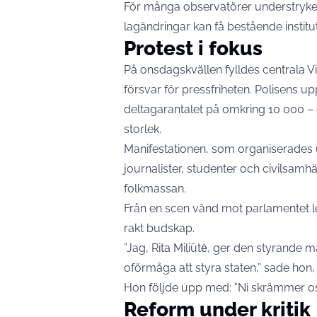
För många observatörer understryker
lagändringar kan få bestående institu
Protest i fokus
På onsdagskvällen fylldes centrala Vi
försvar för pressfriheten. Polisens u
deltagarantalet på omkring 10 000 –
storlek.
Manifestationen, som organiserades u
journalister, studenter och civilsam
folkmassan.
Från en scen vänd mot parlamentet lev
rakt budskap.
”Jag, Rita Miliūtė, ger den styrande m
oförmåga att styra staten,” sade hon,
Hon följde upp med: ”Ni skrämmer oss
Reform under kritik