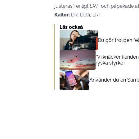
justeras”, enligt
LRT
, och påpekade att
Källor:
DR, Delfi, LRT
Läs också
Du gör troligen fe
”Vi knäcker fienden
ryska styrkor
Använder du en Sams