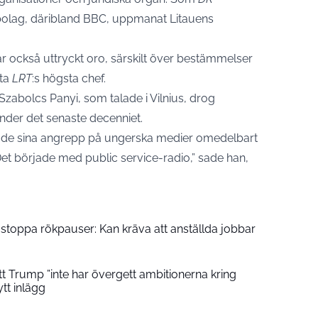
-bolag, däribland BBC, uppmanat Litauens
också uttryckt oro, särskilt över bestämmelser
tta
LRT
:s högsta chef.
zabolcs Panyi, som talade i Vilnius, drog
 under det senaste decenniet.
rjade sina angrepp på ungerska medier omedelbart
 Det började med public service-radio,” sade han,
stoppa rökpauser: Kan kräva att anställda jobbar
t Trump ”inte har övergett ambitionerna kring
tt inlägg