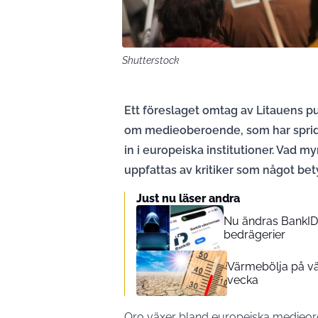
Shutterstock
Ett föreslaget omtag av Litauens pu
om medieoberoende, som har spridit 
in i europeiska institutioner. Vad 
uppfattas av kritiker som något be
Just nu läser andra
Nu ändras BankID 
bedrägerier
Värmebölja på vä
vecka
Oro växer bland europeiska medieorg