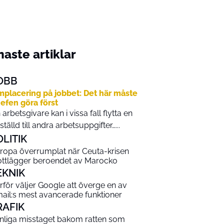
aste artiklar
OBB
placering på jobbet: Det här måste
efen göra först
 arbetsgivare kan i vissa fall flytta en
ställd till andra arbetsuppgifter…...
OLITIK
ropa överrumplat när Ceuta-krisen
ottlägger beroendet av Marocko
EKNIK
rför väljer Google att överge en av
ail:s mest avancerade funktioner
RAFIK
nliga misstaget bakom ratten som