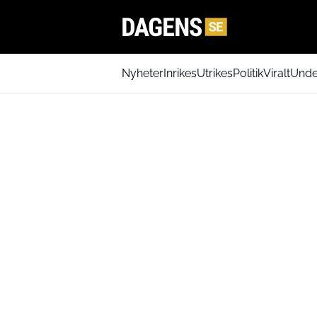
Nyheter
Inrikes
Utrikes
Politik
Viralt
Unde