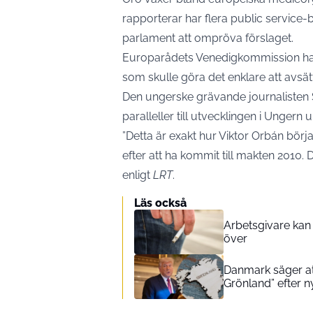
rapporterar har flera public service
parlament att ompröva förslaget.
Europarådets Venedigkommission har 
som skulle göra det enklare att avsä
Den ungerske grävande journalisten S
paralleller till utvecklingen i Ungern
”Detta är exakt hur Viktor Orbán bö
efter att ha kommit till makten 2010.
enligt
LRT
.
Läs också
Arbetsgivare kan 
över
Danmark säger at
Grönland” efter ny