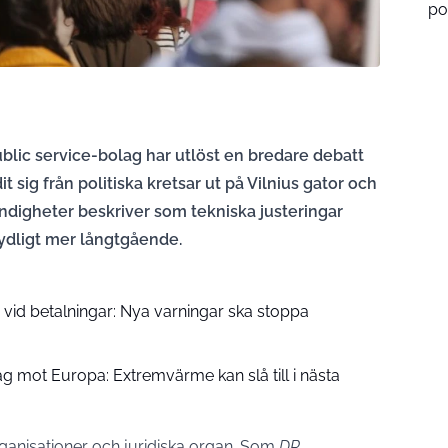
po
blic service-bolag har utlöst en bredare debatt
sig från politiska kretsar ut på Vilnius gator och
myndigheter beskriver som tekniska justeringar
tydligt mer långtgående.
vid betalningar: Nya varningar ska stoppa
g mot Europa: Extremvärme kan slå till i nästa
anisationer och juridiska organ. Som
DR