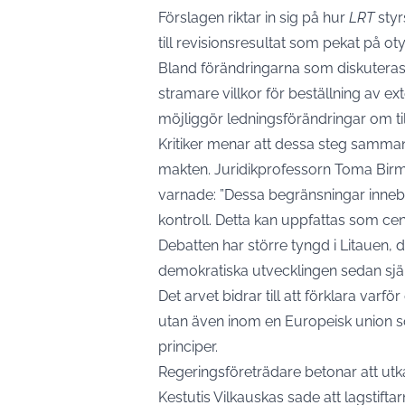
Förslagen riktar in sig på hur
LRT
styr
till revisionsresultat som pekat på otyd
Bland förändringarna som diskuteras 
stramare villkor för beställning av 
möjliggör ledningsförändringar om 
Kritiker menar att dessa steg sammant
makten. Juridikprofessorn Toma Birm
varnade: ”Dessa begränsningar innebä
kontroll. Detta kan uppfattas som cens
Debatten har större tyngd i Litauen, dä
demokratiska utvecklingen sedan sjä
Det arvet bidrar till att förklara varfö
utan även inom en Europeisk union som
principer.
Regeringsföreträdare betonar att utk
Kestutis Vilkauskas sade att lagstift