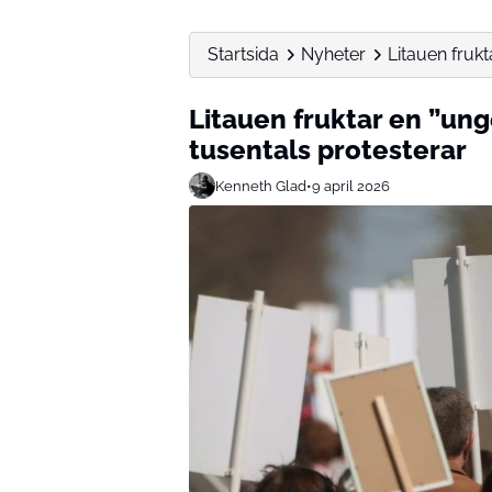
Startsida
Nyheter
Litauen fruk
Litauen fruktar en ”un
tusentals protesterar
Kenneth Glad
•
9 april 2026