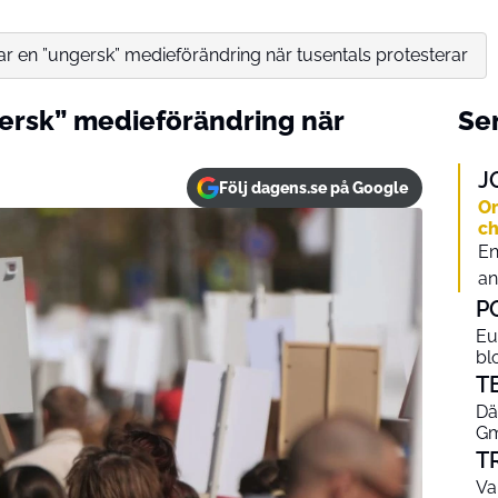
tar en ”ungersk” medieförändring när tusentals protesterar
gersk” medieförändring när
Sen
J
Följ dagens.se på Google
Om
ch
En
an
P
Eu
bl
T
Dä
Gm
T
Va