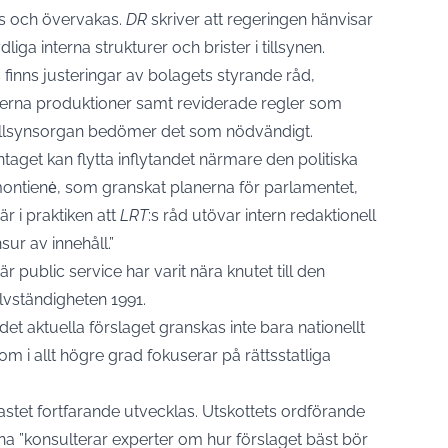
s och övervakas.
DR
skriver att regeringen hänvisar
liga interna strukturer och brister i tillsynen.
finns justeringar av bolagets styrande råd,
externa produktioner samt reviderade regler som
tillsynsorgan bedömer det som nödvändigt.
aget kan flytta inflytandet närmare den politiska
ontienė, som granskat planerna för parlamentet,
r i praktiken att
LRT
:s råd utövar intern redaktionell
ur av innehåll.”
r public service har varit nära knutet till den
lvständigheten 1991.
r det aktuella förslaget granskas inte bara nationellt
 i allt högre grad fokuserar på rättsstatliga
astet fortfarande utvecklas. Utskottets ordförande
arna ”konsulterar experter om hur förslaget bäst bör