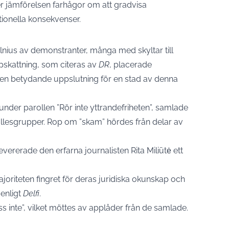
 jämförelsen farhågor om att gradvisa
tionella konsekvenser.
lnius av demonstranter, många med skyltar till
ppskattning, som citeras av
DR
, placerade
 en betydande uppslutning för en stad av denna
nder parollen ”Rör inte yttrandefriheten”, samlade
hällesgrupper. Rop om ”skam” hördes från delar av
ererade den erfarna journalisten Rita Miliūtė ett
ajoriteten fingret för deras juridiska okunskap och
 enligt
Delfi
.
 inte”, vilket möttes av applåder från de samlade.