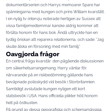
dokumentärserien och Harrys memoarer Spare har
spänningarna med kungen och prins William kvarstått.
I en nylig tv-intervju noterade hertigen av Sussex att
vissa familjemedlemmar kanske aldrig kommer att
förlåta honom för hans bok. Ändå uttryckte han en
tydlig önskan att reparera relationerna, och sade: ”Jag
skulle älska en försoning med min familj.”
Oavgjorda frågor
En central fråga kvarstår: den pågående diskussionen
om säkerhetsarrangemang. Harry väntar för
närvarande på en riskbedömning gällande hans
beväpnade polisskydd vid besök i Storbritannien.
Samtidigt avslutade kungen nyligen ett kort
statsbesök i USA. Hans officiella plikter höll honom
helt på östkusten.
På grund av dessa geografiska och schemamässiga