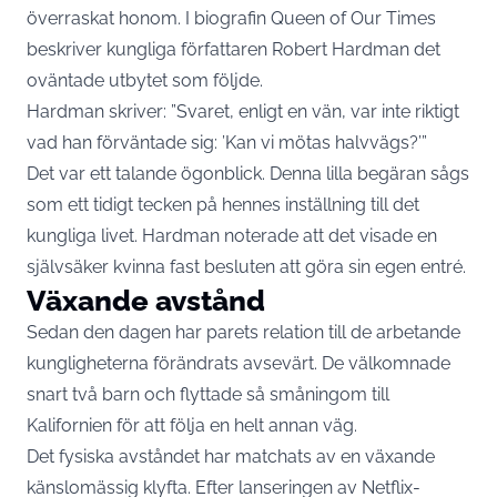
överraskat honom. I biografin Queen of Our Times
beskriver kungliga författaren Robert Hardman det
oväntade utbytet som följde.
Hardman skriver: ”Svaret, enligt en vän, var inte riktigt
vad han förväntade sig: ’Kan vi mötas halvvägs?’”
Det var ett talande ögonblick. Denna lilla begäran sågs
som ett tidigt tecken på hennes inställning till det
kungliga livet. Hardman noterade att det visade en
självsäker kvinna fast besluten att göra sin egen entré.
Växande avstånd
Sedan den dagen har parets relation till de arbetande
kungligheterna förändrats avsevärt. De välkomnade
snart två barn och flyttade så småningom till
Kalifornien för att följa en helt annan väg.
Det fysiska avståndet har matchats av en växande
känslomässig klyfta. Efter lanseringen av Netflix-