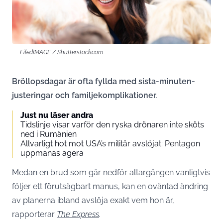
FiledIMAGE / Shutterstock.com
Bröllopsdagar är ofta fyllda med sista-minuten-
justeringar och familjekomplikationer.
Just nu läser andra
Tidslinje visar varför den ryska drönaren inte sköts
ned i Rumänien
Allvarligt hot mot USA’s militär avslöjat: Pentagon
uppmanas agera
Medan en brud som går nedför altargången vanligtvis
följer ett förutsägbart manus, kan en oväntad ändring
av planerna ibland avslöja exakt vem hon är,
rapporterar
The Express
.