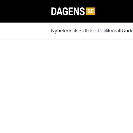
Nyheter
Inrikes
Utrikes
Politik
Viralt
Unde