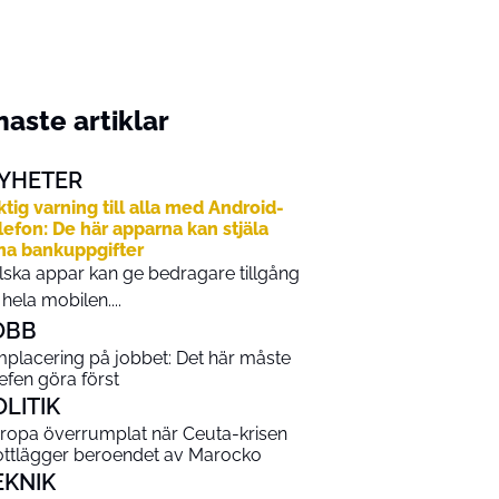
aste artiklar
YHETER
ktig varning till alla med Android-
lefon: De här apparna kan stjäla
na bankuppgifter
lska appar kan ge bedragare tillgång
ll hela mobilen....
OBB
placering på jobbet: Det här måste
efen göra först
OLITIK
ropa överrumplat när Ceuta-krisen
ottlägger beroendet av Marocko
EKNIK