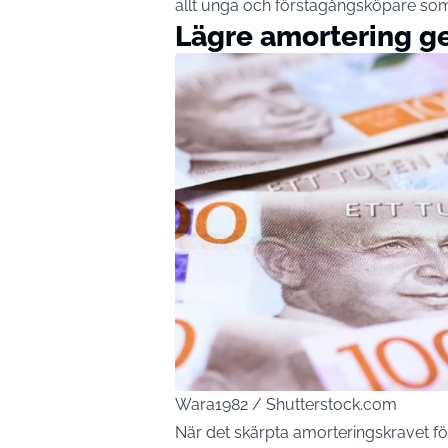
allt unga och förstagångsköpare som ha
Lägre amortering g
Wara1982 / Shutterstock.com
När det skärpta amorteringskravet fö