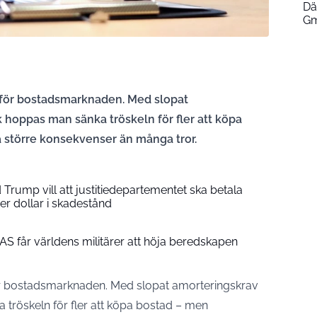
Dä
Gm
n för bostadsmarknaden. Med slopat
 hoppas man sänka tröskeln för fler att köpa
 större konsekvenser än många tror.
Trump vill att justitiedepartementet ska betala
r dollar i skadestånd
TLAS får världens militärer att höja beredskapen
för bostadsmarknaden. Med slopat amorteringskrav
tröskeln för fler att köpa bostad – men