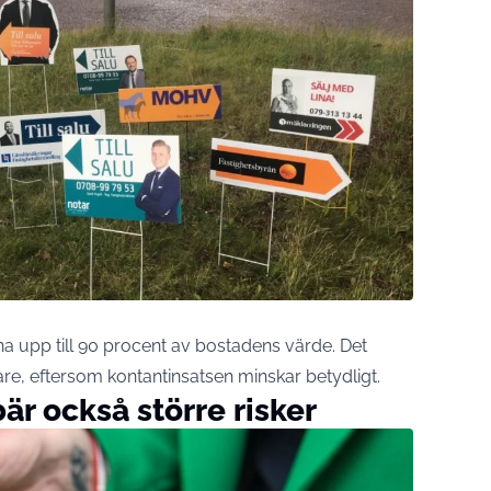
na upp till 90 procent av bostadens värde. Det
gare, eftersom kontantinsatsen minskar betydligt.
är också större risker