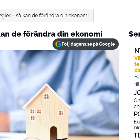
gler – så kan de förändra din ekonomi
kan de förändra din ekonomi
Sen
Följ dagens.se på Google
N
Vi
te
di
Fa
ti
J
Om
ch
P
Eu
bl
T