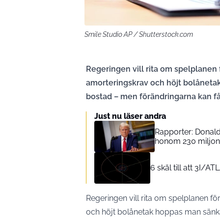
Smile Studio AP / Shutterstock.com
Regeringen vill rita om spelplane
amorteringskrav och höjt bolånetak
bostad – men förändringarna kan få
Just nu läser andra
Rapporter: Donald 
honom 230 miljone
6 skäl till att 3I/A
Regeringen vill rita om spelplanen 
och höjt bolånetak hoppas man sänka 