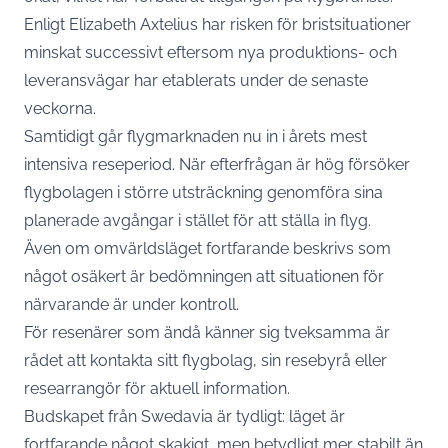
Enligt Elizabeth Axtelius har risken för bristsituationer
minskat successivt eftersom nya produktions- och
leveransvägar har etablerats under de senaste
veckorna.
Samtidigt går flygmarknaden nu in i årets mest
intensiva reseperiod. När efterfrågan är hög försöker
flygbolagen i större utsträckning genomföra sina
planerade avgångar i stället för att ställa in flyg.
Även om omvärldsläget fortfarande beskrivs som
något osäkert är bedömningen att situationen för
närvarande är under kontroll.
För resenärer som ändå känner sig tveksamma är
rådet att kontakta sitt flygbolag, sin resebyrå eller
researrangör för aktuell information.
Budskapet från Swedavia är tydligt: läget är
fortfarande något skakigt, men betydligt mer stabilt än