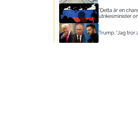
”Detta är en chans
utrikesminister o
Trump: ”Jag tror at