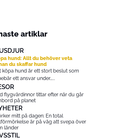
aste artiklar
USDJUR
pa hund: Allt du behöver veta
nan du skaffar hund
t köpa hund är ett stort beslut som
nebär ett ansvar under…...
ESOR
d flygvärdinnor tittar efter när du går
bord på planet
YHETER
rker mitt på dagen: En total
lförmörkelse är på väg att svepa över
m länder
IVSSTIL