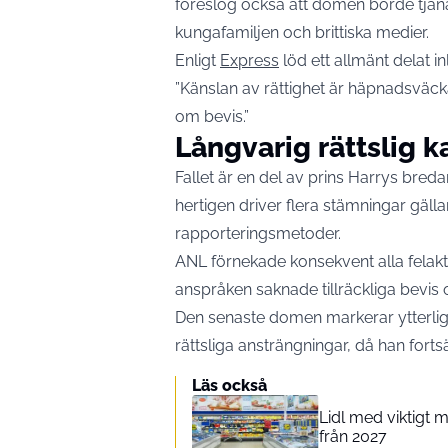
föreslog också att domen borde tjäna s
kungafamiljen och brittiska medier.
Enligt
Express
löd ett allmänt delat in
”Känslan av rättighet är häpnadsväck
om bevis.”
Långvarig rättslig 
Fallet är en del av prins Harrys bred
hertigen driver flera stämningar gäll
rapporteringsmetoder.
ANL förnekade konsekvent alla felak
anspråken saknade tillräckliga bevis oc
Den senaste domen markerar ytterlig
rättsliga ansträngningar, då han forts
Läs också
Lidl med viktigt 
från 2027