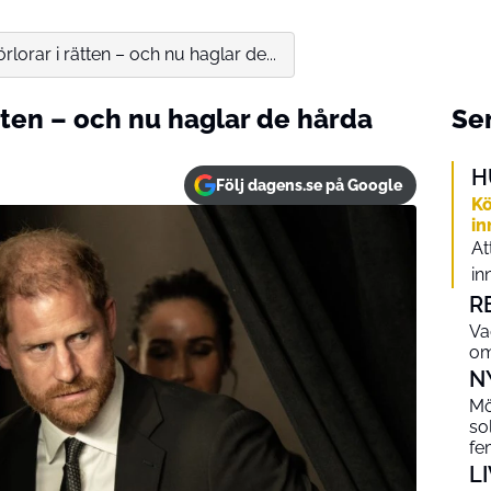
örlorar i rätten – och nu haglar de...
ätten – och nu haglar de hårda
Sen
H
Följ dagens.se på Google
Kö
in
At
in
R
Va
om
N
Mö
so
fe
L