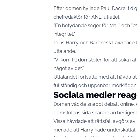
Efter domen hyllade Paul Dacre, tidi
chefredaktör för ANL, utfallet.
”En betydande seger för Mail” och ”et
integritet.”
Prins Harry och Baroness Lawrence k
uttalande.
”Vi kom till domstolen för att söka rät
något av det.”
Uttalandet fortsatte med att hävda a
fullständig och uppenbar mörkläggni
Sociala medier reag
Domen väckte snabbt debatt online,
domstolens sida snarare än hertigens
Vissa hävdade att rättsfall avgörs a
menade att Harry hade underskattat 