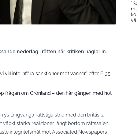
”K
mo
ko
vå
sande nederlag i rätten när kritiken haglar in.
i vill inte införa sanktioner mot vänner” efter F-35-
pp frågan om Grönland – den här gången med hot
Harrys långvariga rättsliga strid med den brittiska
 väckt starka reaktioner långt bortom rättssalen.
enaste integritetsmål mot Associated Newspapers