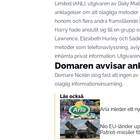
Limited (ANL), utgivaren av Daily Mai
anklagelser om att olagliga metoder
honom och flera andra framstående 
Harry hade anslutit sig till en grupp
Lawrence, Elizabeth Hurley och Sadie
metoder som telefonavlyssning, avlys
inhämta privat information. Utgivare
Domaren avvisar an
Domare Nicklin slog fast att ingen a
olaglig informationsinsamling.
Läs också
Arla inleder ett 
Nio EU-länder up
Patriot-missiler f