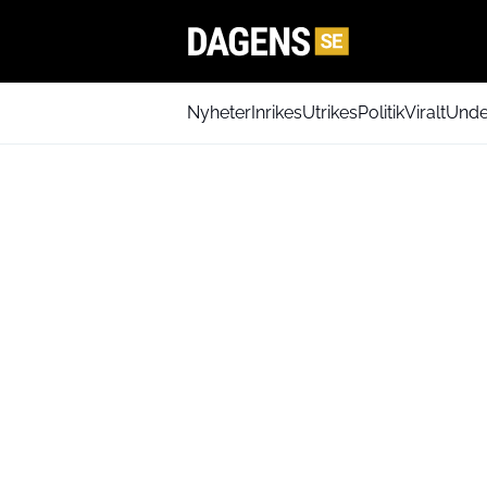
Nyheter
Inrikes
Utrikes
Politik
Viralt
Unde