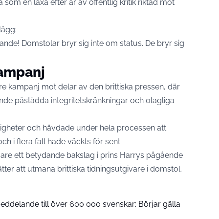
om en läxa efter år av offentlig kritik riktad mot
lägg:
ande! Domstolar bryr sig inte om status. De bryr sig
kampanj
are kampanj mot delar av den brittiska pressen, där
ande påstådda integritetskränkningar och olagliga
tigheter och hävdade under hela processen att
h i flera fall hade väckts för sent.
are ett betydande bakslag i prins Harrys pågående
ätter att utmana brittiska tidningsutgivare i domstol.
meddelande till över 600 000 svenskar: Börjar gälla