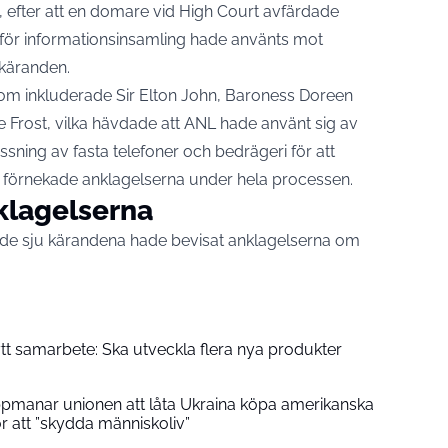
l, efter att en domare vid High Court avfärdade
 för informationsinsamling hade använts mot
käranden.
 som inkluderade Sir Elton John, Baroness Doreen
 Frost, vilka hävdade att ANL hade använt sig av
sning av fasta telefoner och bedrägeri för att
n förnekade anklagelserna under hela processen.
klagelserna
v de sju kärandena hade bevisat anklagelserna om
nytt samarbete: Ska utveckla flera nya produkter
pmanar unionen att låta Ukraina köpa amerikanska
ör att ”skydda människoliv”