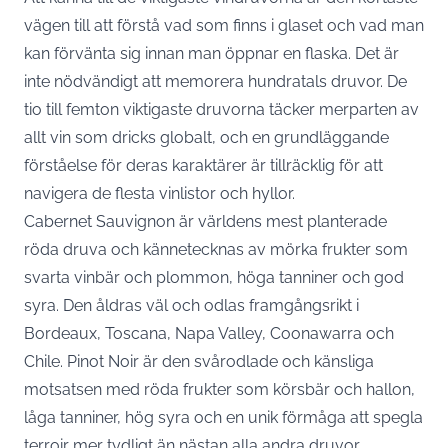
vägen till att förstå vad som finns i glaset och vad man
kan förvänta sig innan man öppnar en flaska. Det är
inte nödvändigt att memorera hundratals druvor. De
tio till femton viktigaste druvorna täcker merparten av
allt vin som dricks globalt, och en grundläggande
förståelse för deras karaktärer är tillräcklig för att
navigera de flesta vinlistor och hyllor.
Cabernet Sauvignon är världens mest planterade
röda druva och kännetecknas av mörka frukter som
svarta vinbär och plommon, höga tanniner och god
syra. Den åldras väl och odlas framgångsrikt i
Bordeaux, Toscana, Napa Valley, Coonawarra och
Chile. Pinot Noir är den svårodlade och känsliga
motsatsen med röda frukter som körsbär och hallon,
låga tanniner, hög syra och en unik förmåga att spegla
terroir mer tydligt än nästan alla andra druvor.