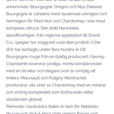
annorlunda i Bourgogne, Oregon och Nya Zeeland.
Bourgogne är världens mest studerade vinregion och
hemregion för Pinot Noir och Chardonnay i sina mest
komplexa uttryck. Den strikt hierarkiska
klassificeringen, från regional appellation till Grand
Cru, speglar hur noggrant varje liten jordlott i Côte
d’Or har kartlagts under flera hundra år. Ett
Bourgogne rouge från en duktig producent i Gevrey-
Chambertin levererar jordiga, mörka körsbärsnoter
med en struktur och elegans som är omöjlig att
imitera. Meursault och Puligny-Montrachet
producerar vita viner av Chardonnay med en mineral
och smörig komplexitet som fortfarande sätter
standarden globalt.
Piemonte i nordvästra Italien är hem för Nebbiolo-
druvan och de två stora röda vinerna Barolo och