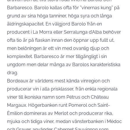
Barbaresco. Barolo kallas ofta för ”vinernas kung” på
grund av sina höga tanniner, höga syra och långa
åldringskapacitet. En välgjord Barolo från en
producent i La Morra eller Serralunga d’Alba behöver
ofta tio år på flaskan innan den öppnar upp fullt ut,
men belöningen är ett vin med ovanlig djup och
komplexitet. Barbaresco är mer tillgängligt i sin
ungdom men delar många av Barolos karakteristiska
drag.
Bordeaux är världens mest kända vinregion och
producerar vin i alla prisklasser, från enkla regionala
viner till ikoniska namn som Pétrus och Château
Margaux. Högerbanken runt Pomerol och Saint-
Émilion domineras av Merlot och producerar rika,
mjuka och tidiga viner, medan vänsterbanken i Médoc
och Graves använder Cabernet Sauvignon som