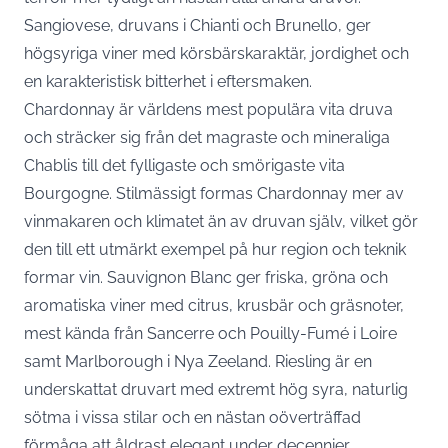
Sangiovese, druvans i Chianti och Brunello, ger
högsyriga viner med körsbärskaraktär, jordighet och
en karakteristisk bitterhet i eftersmaken.
Chardonnay är världens mest populära vita druva
och sträcker sig från det magraste och mineraliga
Chablis till det fylligaste och smörigaste vita
Bourgogne. Stilmässigt formas Chardonnay mer av
vinmakaren och klimatet än av druvan själv, vilket gör
den till ett utmärkt exempel på hur region och teknik
formar vin. Sauvignon Blanc ger friska, gröna och
aromatiska viner med citrus, krusbär och gräsnoter,
mest kända från Sancerre och Pouilly-Fumé i Loire
samt Marlborough i Nya Zeeland. Riesling är en
underskattat druvart med extremt hög syra, naturlig
sötma i vissa stilar och en nästan oöverträffad
förmåga att åldrast elegant under decennier.