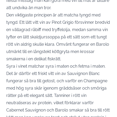
flesta misstag man kan göra med vin till mat är lättare
att undvika än man tror.
Den viktigaste principen är att matcha tyngd med
tyngd. Ett lätt vitt vin av Pinot Grigio försvinner bredvid
en vällagrad råbiff med tryffelolja, medan samma vin
lyfter en lätt skaldjurssoppa på ett sätt som ett tungt
rött vin aldrig skulle klara. Omvänt fungerar en Barolo
utmärkt till en långstekt köttgryta men krossar
smakerna i en delikat fiskrätt.
Syra i vinet matchar syra i maten och fetma i maten.
Det är därför ett friskt vitt vin av Sauvignon Blanc
fungerar så bra till getost, och varför en Champagne
med hög syra skär igenom gräddsåser och smöriga
rätter på ett elegant sätt. Tanniner i rött vin
neutraliseras av protein, vilket förklarar varför
Cabernet Sauvignon och Barolo smakar så bra till rött