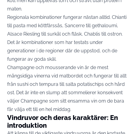
kött men kan upplevas torrt och strävt utan protein i
maten.
Regionala kombinationer fungerar nästan alltid. Chianti
till pasta med köttfärssås, Sancerre till gethaloumi,
Alsace Riesling till surkål och fläsk, Chablis till ostron.
Det är kombinationer som har testats under
generationer i de regioner där de uppstod, och de
fungerar av goda skäl.
Champagne och mousserande vin är de mest
mångsidiga vinerna vid matbordet och fungerar till allt
från sushi och tempura till salta potatischips och hård
ost. Det är inte en slump att sommelierer konsekvent
väljer Champagne som sitt ensamma vin om de bara
får välja ett till en hel middag.
Vindruvor och deras karaktärer: En
introduktion
Att känna till de viktigaste vindruvorna är den kortaste