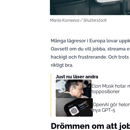
Mariia Korneeva / Shutterstock
Många tågresor i Europa lovar uppk
Oavsett om du vill jobba, streama el
hackigt och frustrerande. Och trots
riktigt bra.
Just nu läser andra
Elon Musk hotar m
toppositioner
OpenAI gör helom
nya GPT-5
Drömmen om att job