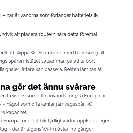
el – här är vanorna som förlänger batteriets liv
ndvik att placera routern nära detta föremål
elt att skippa Wi-Fi ombord, med hänvisning till
gs spåren. Istället satsar man på att ta bort
lsignaler lättare kan passera. Resten lämnas åt
na gör det ännu svårare
 Den frekvens som ofta används för 5G i Europa är
öv – något som ofta kantar järnvägsspår. 4G
re kapacitet.
 i Europa, och det blir tydligt varför uppkopplingen
ntag – där är tågens Wi-Fi nästan 30 gånger