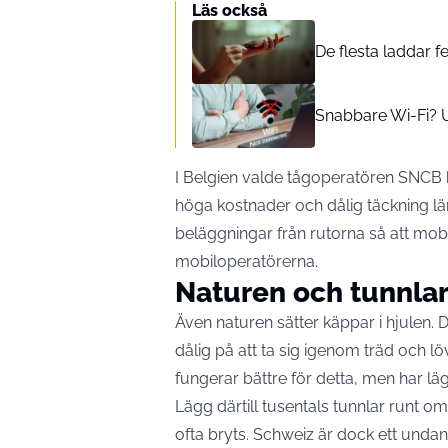
Läs också
De flesta laddar f
Snabbare Wi-Fi? U
I Belgien valde tågoperatören SNCB h
höga kostnader och dålig täckning län
beläggningar från rutorna så att mobi
mobiloperatörerna.
Naturen och tunnlar
Även naturen sätter käppar i hjulen.
dålig på att ta sig igenom träd och l
fungerar bättre för detta, men har läg
Lägg därtill tusentals tunnlar runt om
ofta bryts. Schweiz är dock ett unda