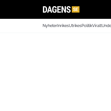
Nyheter
Inrikes
Utrikes
Politik
Viralt
Unde