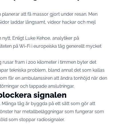
h planerar att få massor gjort under resan. Men
 Sidor laddar långsamt, videor hackar och mejl
 nytt. Enligt Luke Kehoe, analytiker på
iteten på Wi-Fi i europeiska tåg generellt mycket
g rusar fram i 200 kilometer i timmen byter det
par tekniska problem, bland annat det som kallas
m får en ambulanssiren att ändra tonhöjd när den
störningar och tappade anslutningar.
blockera signalen
. Många tåg är byggda på ett sätt som gör att
sa fönster har metallbeläggningar som fungerar som
köld som stoppar radiosignaler.