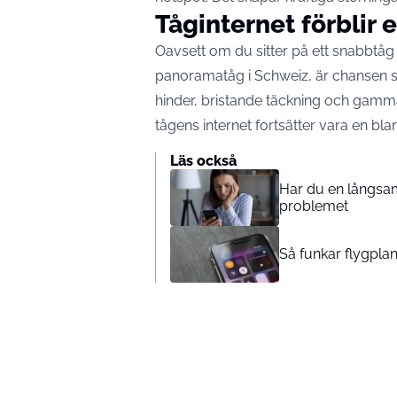
Tåginternet förblir
Oavsett om du sitter på ett snabbtåg i 
panoramatåg i Schweiz, är chansen sto
hinder, bristande täckning och gamma
tågens internet fortsätter vara en bl
Läs också
Har du en långsam
problemet
Så funkar flygplan