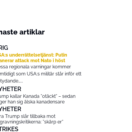
aste artiklar
RIG
A:s underrättelsetjänst: Putin
anerar attack mot Nato i höst
ssa regionala varningar kommer
mtidigt som USA:s militär står inför ett
tydande…...
YHETER
ump kallar Kanada ”otäckt” – sedan
ger han sig älska kanadensare
YHETER
ra Trump slår tillbaka mot
gravningskritikerna: ”skärp er”
TRIKES