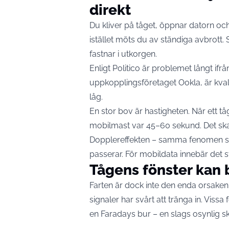
direkt
Du kliver på tåget, öppnar datorn oc
istället möts du av ständiga avbrott.
fastnar i utkorgen.
Enligt
Politico
är problemet långt ifrån
uppkopplingsföretaget Ookla, är kval
låg.
En stor bov är hastigheten. När ett tå
mobilmast var 45–60 sekund. Det ska
Dopplereffekten – samma fenomen so
passerar. För mobildata innebär det 
Tågens fönster kan 
Farten är dock inte den enda orsaken
signaler har svårt att tränga in. Vis
en Faradays bur – en slags osynlig s