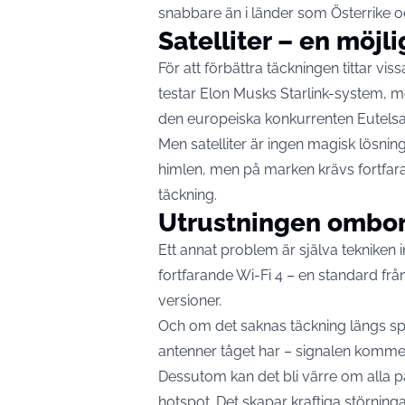
snabbare än i länder som Österrike 
Satelliter – en möjl
För att förbättra täckningen tittar v
testar Elon Musks Starlink-system, 
den europeiska konkurrenten Eutelsa
Men satelliter är ingen magisk lösning
himlen, men på marken krävs fortfaran
täckning.
Utrustningen ombord
Ett annat problem är själva tekniken 
fortfarande Wi-Fi 4 – en standard f
versioner.
Och om det saknas täckning längs spå
antenner tåget har – signalen kommer
Dessutom kan det bli värre om alla 
hotspot. Det skapar kraftiga störnin