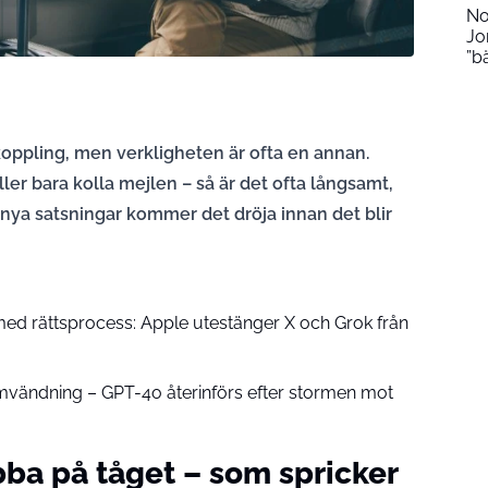
No
Jo
”b
oppling, men verkligheten är ofta en annan.
ler bara kolla mejlen – så är det ofta långsamt,
 nya satsningar kommer det dröja innan det blir
ed rättsprocess: Apple utestänger X och Grok från
vändning – GPT-4o återinförs efter stormen mot
ba på tåget – som spricker