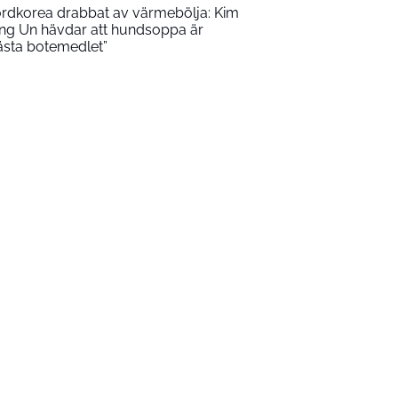
rdkorea drabbat av värmebölja: Kim
ng Un hävdar att hundsoppa är
ästa botemedlet”