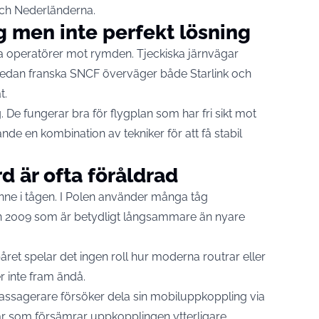
och Nederländerna.
ig men inte perfekt lösning
issa operatörer mot rymden. Tjeckiska järnvägar
medan franska SNCF överväger både Starlink och
t.
. De fungerar bra för flygplan som har fri sikt mot
de en kombination av tekniker för att få stabil
 är ofta föråldrad
inne i tågen. I Polen använder många tåg
rån 2009 som är betydligt långsammare än nyare
ret spelar det ingen roll hur moderna routrar eller
 inte fram ändå.
passagerare försöker dela sin mobiluppkoppling via
gar som försämrar uppkopplingen ytterligare.