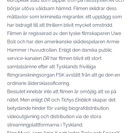
europeisk stad som tappar tron på rättssystemet och
börjar utöva våldsam hämnd. Filmen skildrar dess
måltavlor som kriminella migranter, ett upplägg som
har bidragit till att thrillern blivit mycket omstridd.
Filmen är regisserad av den tyske filmskaparen Uwe
Boll och har den amerikanske skådespelaren Armie
Hammer i huvudrollen. Enligt den danska public
service-kanalen
DR
har filmen blivit ett stort
samtalsämne efter att Tysklands frivilliga
filmgranskningsorgan FSK avstått från att ge den en
ordinarie åldersklassificering.
Beslutet innebär inte att filmen är omöjlig att se på
nätet. Men enligt
DR
och
Tichys Einblick
skapar det
betydande hinder för vanlig biografdistribution,
videoutgivning och distribution via de stora
streamingplattformarna i Tyskland.