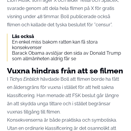
Elon Musk, som äger X och leder Tesla och SpaceX,
svarade genom att dela hela filmen på X för gratis
visning under 48 timmar. Boll publicerade också
filmen och kallade det tyska beslutet för ”censur”.
Läs också
En enkel miss bakom ratten kan få stora
konsekvenser
Barack Obama avslöjar den sida av Donald Trump
som allmänheten aldrig får se
Vuxna hindras från att se filmen
I
Tichys Einblick
hävdade Boll att filmen borde ha fått
en åldersgräns för vuxna i stället för att helt sakna
klassificering. Han menade att FSK beslut går längre
än att skydda unga tittare och i stället begränsar
vuxnas tillgång till filmen.
Konsekvenserna är både praktiska och symboliska.
Utan en ordinarie klassificering är det osannolikt att