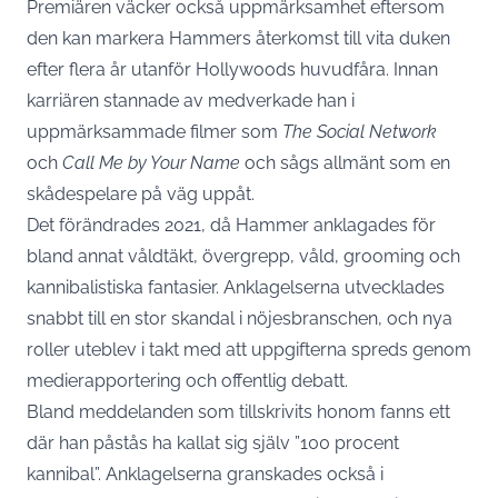
Premiären väcker också uppmärksamhet eftersom
den kan markera Hammers återkomst till vita duken
efter flera år utanför Hollywoods huvudfåra. Innan
karriären stannade av medverkade han i
uppmärksammade filmer som
The Social Network
och
Call Me by Your Name
och sågs allmänt som en
skådespelare på väg uppåt.
Det förändrades 2021, då Hammer anklagades för
bland annat våldtäkt, övergrepp, våld, grooming och
kannibalistiska fantasier. Anklagelserna utvecklades
snabbt till en stor skandal i nöjesbranschen, och nya
roller uteblev i takt med att uppgifterna spreds genom
medierapportering och offentlig debatt.
Bland meddelanden som tillskrivits honom fanns ett
där han påstås ha kallat sig själv ”100 procent
kannibal”. Anklagelserna granskades också i