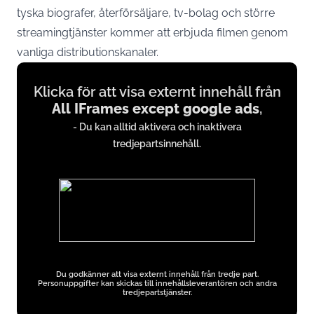
tyska biografer, återförsäljare, tv-bolag och större
streamingtjänster kommer att erbjuda filmen genom
vanliga distributionskanaler.
Display
Klicka för att visa externt innehåll från
content
All IFrames except google ads
,
from
- Du kan alltid aktivera och inaktivera
All
tredjepartsinnehåll.
IFrames
except
google
ads
Du godkänner att visa externt innehåll från tredje part.
Personuppgifter kan skickas till innehållsleverantören och andra
tredjepartstjänster.