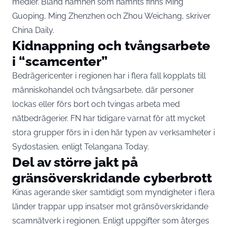
medier. Bland namnen som nämnts finns Ming
Guoping, Ming Zhenzhen och Zhou Weichang, skriver
China Daily
.
Kidnappning och tvångsarbete
i “scamcenter”
Bedrägericenter i regionen har i flera fall kopplats till
människohandel och tvångsarbete, där personer
lockas eller förs bort och tvingas arbeta med
nätbedrägerier. FN har tidigare varnat för att mycket
stora grupper förs in i den här typen av verksamheter i
Sydostasien, enligt
Telangana Today
.
Del av större jakt på
gränsöverskridande cyberbrott
Kinas agerande sker samtidigt som myndigheter i flera
länder trappar upp insatser mot gränsöverskridande
scamnätverk i regionen. Enligt uppgifter som återges