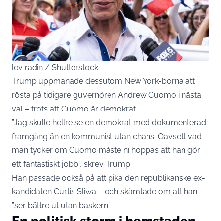
lev radin / Shutterstock
Trump uppmanade dessutom New York-borna att
rösta på tidigare guvernören Andrew Cuomo i nästa
val – trots att Cuomo är demokrat.
”Jag skulle hellre se en demokrat med dokumenterad
framgång än en kommunist utan chans. Oavsett vad
man tycker om Cuomo måste ni hoppas att han gör
ett fantastiskt jobb”, skrev Trump.
Han passade också på att pika den republikanske ex-
kandidaten Curtis Sliwa – och skämtade om att han
”ser bättre ut utan baskern”.
En politisk storm i hemstaden