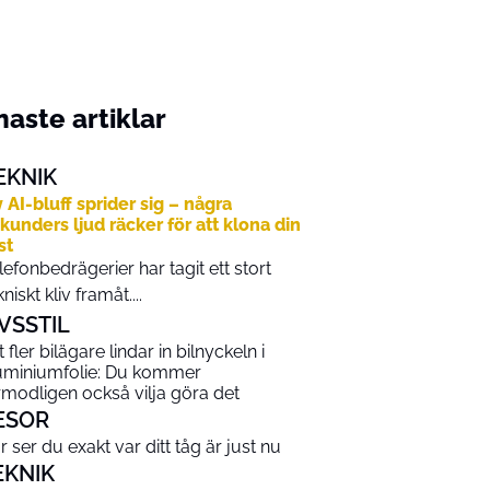
aste artiklar
EKNIK
 AI-bluff sprider sig – några
kunders ljud räcker för att klona din
st
lefonbedrägerier har tagit ett stort
kniskt kliv framåt....
IVSSTIL
t fler bilägare lindar in bilnyckeln i
uminiumfolie: Du kommer
rmodligen också vilja göra det
ESOR
r ser du exakt var ditt tåg är just nu
EKNIK