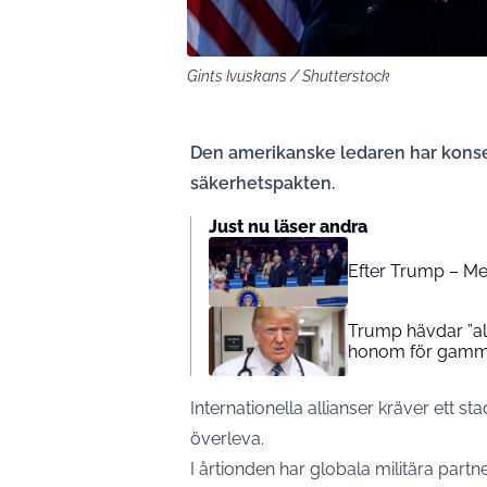
Gints Ivuskans / Shutterstock
Den amerikanske ledaren har konsek
säkerhetspakten.
Just nu läser andra
Efter Trump – Me
Trump hävdar ”all
honom för gamm
Internationella allianser kräver ett st
överleva.
I årtionden har globala militära part