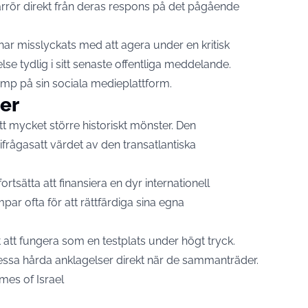
härrör direkt från deras respons på det pågående
har misslyckats med att agera under en kritisk
lse tydlig i sitt senaste offentliga meddelande.
rump på sin sociala medieplattform.
er
 ett mycket större historiskt mönster. Den
frågasatt värdet av den transatlantiska
rtsätta att finansiera en dyr internationell
r ofta för att rättfärdiga sina egna
tt fungera som en testplats under högt tryck.
sa hårda anklagelser direkt när de sammanträder.
mes of Israel