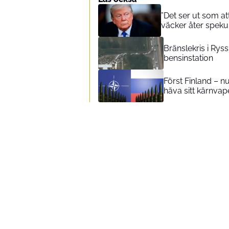
”Det ser ut som at
väcker åter speku
Bränslekris i Ryssl
bensinstation
Först Finland – n
häva sitt kärnva