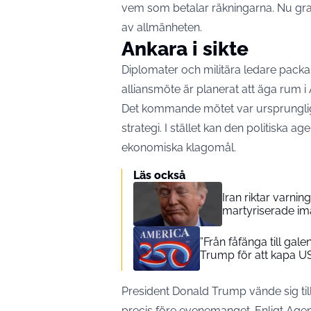
vem som betalar räkningarna. Nu gra
av allmänheten.
Ankara i sikte
Diplomater och militära ledare packar
alliansmöte är planerat att äga rum i
Det kommande mötet var ursprunglige
strategi. I stället kan den politiska 
ekonomiska klagomål.
Läs också
Iran riktar varn
martyriserade i
”Från fåfänga till ga
Trump för att kapa U
President Donald Trump vände sig till 
precis före evenemanget. Enligt
Agen