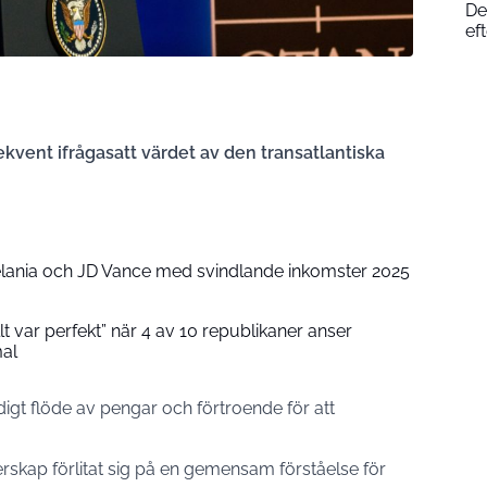
De
ef
vent ifrågasatt värdet av den transatlantiska
lania och JD Vance med svindlande inkomster 2025
t var perfekt” när 4 av 10 republikaner anser
al
adigt flöde av pengar och förtroende för att
nerskap förlitat sig på en gemensam förståelse för