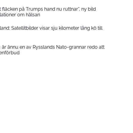
t fläcken på Trumps hand nu ruttnar”, ny bild
lationer om hälsan
and: Satellitbilder visar sju kilometer lång kö till
u är ännu en av Rysslands Nato-grannar redo att
penförbud