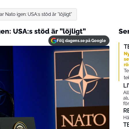
ar Nato igen: USA:s stöd är ”löjligt”
en: USA:s stöd är ”löjligt”
Sen
Följ dagens.se på Google
T
Ny
se
rö
Te
te
L
All
al
fö
R
Hä
T