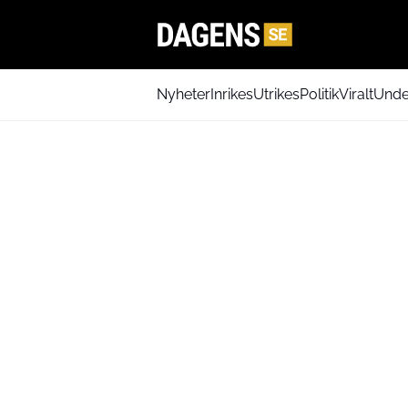
Nyheter
Inrikes
Utrikes
Politik
Viralt
Unde