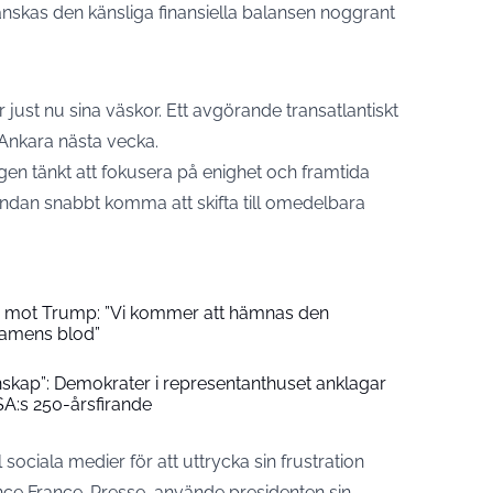
nskas den känsliga finansiella balansen noggrant
 just nu sina väskor. Ett avgörande transatlantiskt
 Ankara nästa vecka.
n tänkt att fokusera på enighet och framtida
agendan snabbt komma att skifta till omedelbara
ing mot Trump: ”Vi kommer att hämnas den
mamens blod”
lenskap”: Demokrater i representanthuset anklagar
SA:s 250-årsfirande
sociala medier för att uttrycka sin frustration
ce France-Presse,
använde presidenten sin