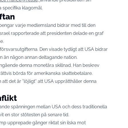
a specifika klagomål.
ftan
 pengar varje medlemsland bidrar med till den
ael rapporterade att presidenten delade en graf
e.
försvarsutgifterna. Den visade tydligt att USA bidrar
sen än någon annan deltagande nation.
r angående denna monetära skillnad. Han beskrev
ttvis börda för amerikanska skattebetalare.
n att det är ”löjligt” att USA upprätthåller denna
flikt
rande spänningen mellan USA och dess traditionella
vit en stor stötesten på senare tid.
mp upprepade gånger riktat sin ilska mot