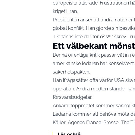
europeiska allierade. Frustrationen 
kriget i Iran.
Presidenten anser att andra nationer 
global konflikt. Han gjorde sin besvike
”De fanns inte där för oss!!!” skrev T
Ett välbekant mönst
Denna offentliga kritik passar väl in i
amerikanske ledaren har konsekvent i
säkerhetspakten.
Han ifrågasätter ofta varför USA ska fo
operation. Andra medlemsländer kämpa
försvarsbudgetar.
Ankara-toppmötet kommer sannolikt a
Ledarna kommer att behöva möta des
Källor: Agence France-Presse, The Ti
Läs också