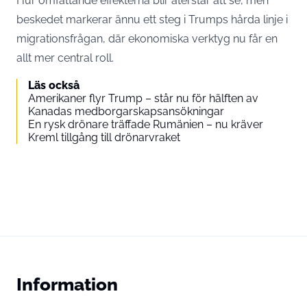
Hur omfattande effekterna blir återstår att se, men
beskedet markerar ännu ett steg i Trumps hårda linje i
migrationsfrågan, där ekonomiska verktyg nu får en
allt mer central roll.
Läs också
Amerikaner flyr Trump – står nu för hälften av
Kanadas medborgarskapsansökningar
En rysk drönare träffade Rumänien – nu kräver
Kreml tillgång till drönarvraket
Information