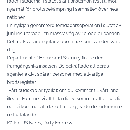
räder i städerna. I stället slår tjänstemän tyst till mot
nya mål för brottsbekämpning i samhällen över hela
nationen.
En nyligen genomförd femdagarsoperation i slutet av
juni resulterade i en massiv våg av 10 000 gripanden.
Det motsvarar ungefär 2 000 frihetsberövanden varje
dag.
Department of Homeland Security firade den
framgångsrika insatsen. De bekräftade att deras
agenter aktivt spårar personer med allvarliga
brottsregister.
”Vårt budskap är tydligt: om du kommer till vårt land
illegalt kommer vi att hitta dig, vi kommer att gripa dig
och vi kommer att deportera dig”, sade departementet
i ett uttalande.
Källor: US News, Daily Express