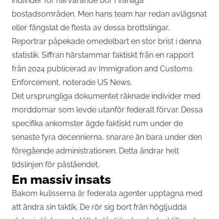
individer för närvarande bor i vanliga
bostadsområden. Men hans team har redan avlägsnat
eller fängslat de flesta av dessa brottslingar.
Reportrar påpekade omedelbart en stor brist i denna
statistik. Siffran härstammar faktiskt från en rapport
från 2024 publicerad av Immigration and Customs
Enforcement, noterade US News.
Det ursprungliga dokumentet räknade individer med
morddomar som levde utanför federalt förvar. Dessa
specifika ankomster ägde faktiskt rum under de
senaste fyra decennierna, snarare än bara under den
föregående administrationen. Detta ändrar helt
tidslinjen för påståendet.
En massiv insats
Bakom kulisserna är federala agenter upptagna med
att ändra sin taktik. De rör sig bort från högljudda