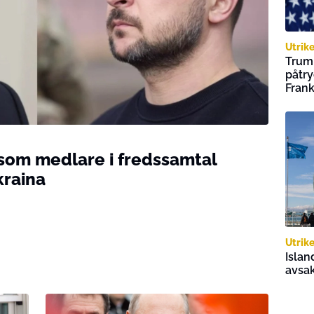
Utrik
Trump
påtry
Frank
 som medlare i fredssamtal
kraina
Utrik
Islan
avsa