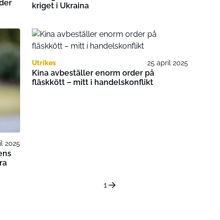
eder
kriget i Ukraina
Utrikes
25 april 2025
Kina avbeställer enorm order på
fläskkött – mitt i handelskonflikt
il 2025
ens
ra
1