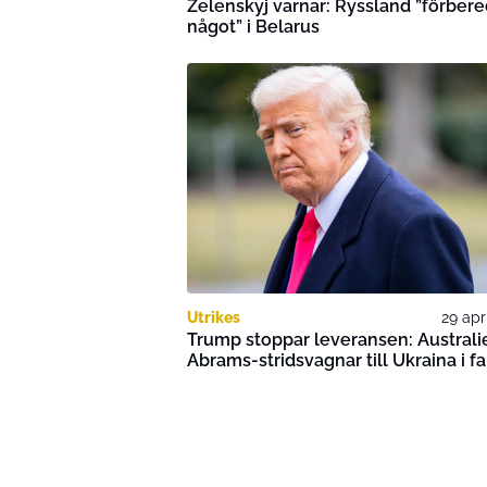
Zelenskyj varnar: Ryssland ”förber
något” i Belarus
Utrikes
29 apr
Trump stoppar leveransen: Australi
Abrams-stridsvagnar till Ukraina i fa