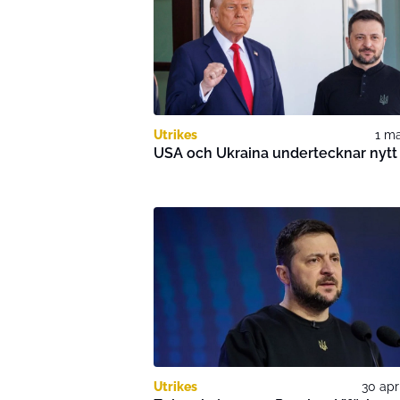
Utrikes
1 ma
USA och Ukraina undertecknar nytt 
Utrikes
30 apr