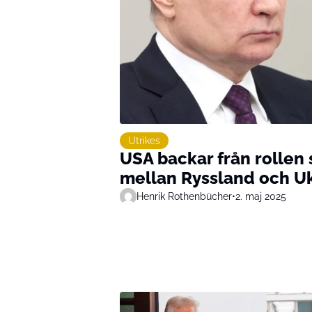
Utrikes
USA backar från rollen
mellan Ryssland och U
Henrik Rothenbücher
•
2. maj 2025