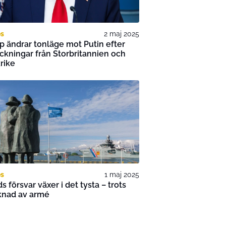
es
2 maj 2025
 ändrar tonläge mot Putin efter
ckningar från Storbritannien och
rike
es
1 maj 2025
ds försvar växer i det tysta – trots
knad av armé