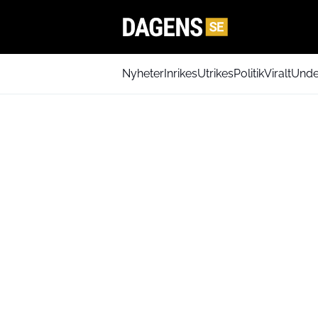
Nyheter
Inrikes
Utrikes
Politik
Viralt
Unde