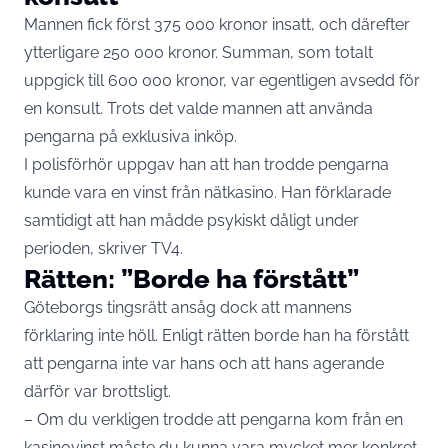
Mannen fick först 375 000 kronor insatt, och därefter
ytterligare 250 000 kronor. Summan, som totalt
uppgick till 600 000 kronor, var egentligen avsedd för
en konsult. Trots det valde mannen att använda
pengarna på exklusiva inköp.
I polisförhör uppgav han att han trodde pengarna
kunde vara en vinst från nätkasino. Han förklarade
samtidigt att han mådde psykiskt dåligt under
perioden, skriver
TV4
.
Rätten: ”Borde ha förstått”
Göteborgs tingsrätt ansåg dock att mannens
förklaring inte höll. Enligt rätten borde han ha förstått
att pengarna inte var hans och att hans agerande
därför var brottsligt.
– Om du verkligen trodde att pengarna kom från en
kasinovinst måste du kunna vara mycket mer konkret