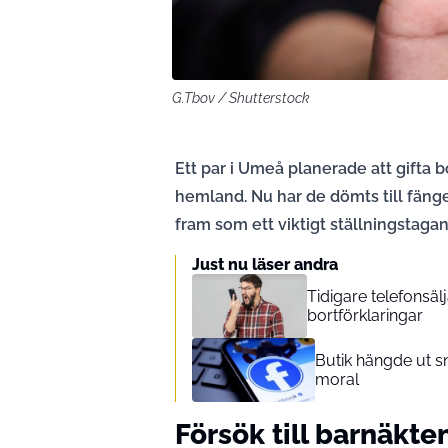
G.Tbov / Shutterstock
Ett par i Umeå planerade att gifta b
hemland. Nu har de dömts till fängel
fram som ett viktigt ställningstaga
Just nu läser andra
Tidigare telefonsäl
bortförklaringar
Butik hängde ut s
moral
Försök till barnäkt