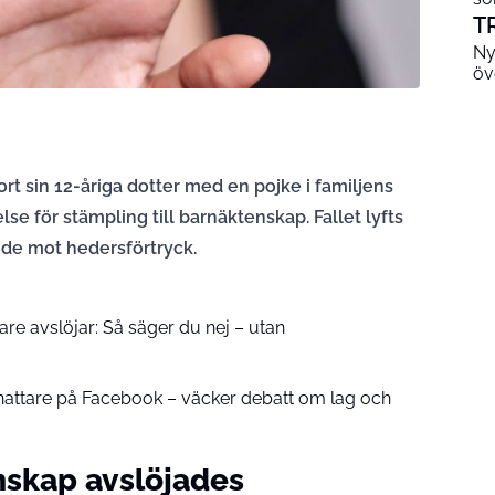
T
Ny
öv
ort sin 12-åriga dotter med en pojke i familjens
se för stämpling till barnäktenskap. Fallet lyfts
nde mot hedersförtryck.
jare avslöjar: Så säger du nej – utan
nattare på Facebook – väcker debatt om lag och
enskap avslöjades