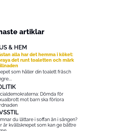
aste artiklar
US & HEM
stan alla har det hemma i köket:
raya det runt toaletten och märk
illnaden
epet som håller din toalett fräsch
gre....
OLITIK
cialdemokraterna: Dömda för
xualbrott mot barn ska förlora
rdnaden
IVSSTIL
mnar du lättare i soffan än i sängen?
r är kvällsknepet som kan ge bättre
ömn