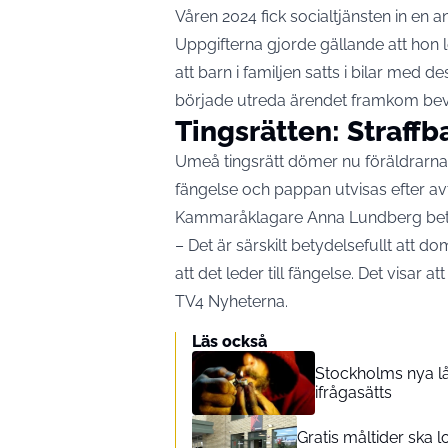
Våren 2024 fick socialtjänsten in en 
Uppgifterna gjorde gällande att hon
att barn i familjen satts i bilar med d
började utreda ärendet framkom bevis f
Tingsrätten: Straffb
Umeå tingsrätt dömer nu föräldrarna f
fängelse och pappan utvisas efter avtj
Kammaråklagare Anna Lundberg betona
– Det är särskilt betydelsefullt att d
att det leder till fängelse. Det visar at
TV4 Nyheterna
.
Läs också
Stockholms nya lå
ifrågasätts
Gratis måltider ska l