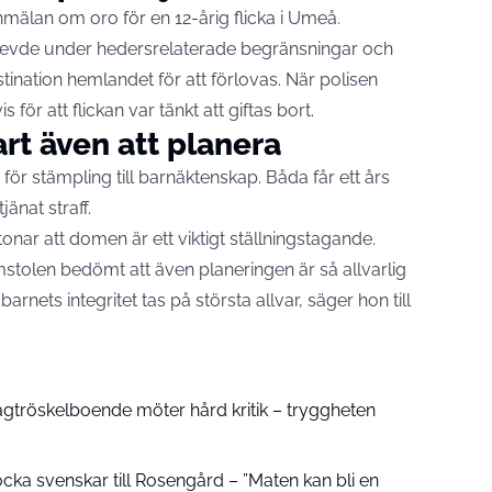
anmälan om oro för en 12-årig flicka i Umeå.
 levde under hedersrelaterade begränsningar och
estination hemlandet för att förlovas. När polisen
ör att flickan var tänkt att giftas bort.
art även att planera
ör stämpling till barnäktenskap. Båda får ett års
änat straff.
r att domen är ett viktigt ställningstagande.
omstolen bedömt att även planeringen är så allvarlig
t barnets integritet tas på största allvar, säger hon till
gtröskelboende möter hård kritik – tryggheten
ocka svenskar till Rosengård – ”Maten kan bli en