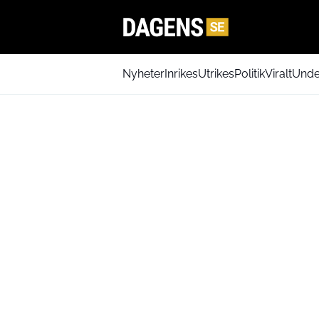
Nyheter
Inrikes
Utrikes
Politik
Viralt
Unde