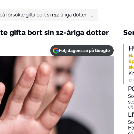
å försökte gifta bort sin 12-åriga dotter –...
e gifta bort sin 12-åriga dotter
Sen
H
Följ dagens.se på Google
Nä
Sp
sk
Kn
län
P
So
se
vå
L
So
Hä
s