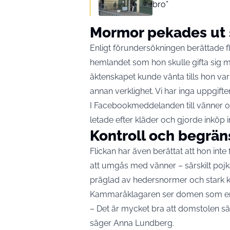
bro”
Mormor pekades ut
Enligt förundersökningen berättade fl
hemlandet som hon skulle gifta sig m
äktenskapet kunde vänta tills hon var
annan verklighet. Vi har inga uppgifte
I Facebookmeddelanden till vänner o
letade efter kläder och gjorde inköp 
Kontroll och begrän
Flickan har även berättat att hon inte 
att umgås med vänner – särskilt pojk
präglad av hedersnormer och stark ko
Kammaråklagaren ser domen som en t
– Det är mycket bra att domstolen sätt
säger Anna Lundberg.