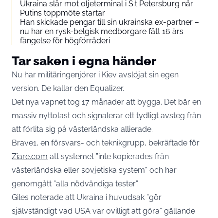
Ukraina slår mot oljeterminal i S:t Petersburg när
Putins toppmöte startar
Han skickade pengar till sin ukrainska ex-partner –
nu har en rysk-belgisk medborgare fått 16 års
fängelse för högförräderi
Tar saken i egna händer
Nu har militäringenjörer i Kiev avslöjat sin egen
version. De kallar den Equalizer.
Det nya vapnet tog 17 månader att bygga. Det bär en
massiv nyttolast och signalerar ett tydligt avsteg från
att förlita sig på västerländska allierade.
Brave1, en försvars- och teknikgrupp, bekräftade för
Ziare.com
att systemet ”inte kopierades från
västerländska eller sovjetiska system” och har
genomgått ”alla nödvändiga tester”.
Giles noterade att Ukraina i huvudsak ”gör
självständigt vad USA var ovilligt att göra” gällande