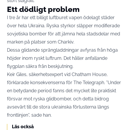
stort slagfält.
Ett dödligt problem
I tre år har ett billigt luftburet vapen ödelagt städer
över hela Ukraina. Ryska styrkor släpper modifierade
sovjetiska bomber för att jämna hela stadsdelar med
marken på platser som Charkiv.
Dessa glidande sprängladdningar avfyras från höga
höjder inom ryskt luftrum. Det håller anfallande
flygplan säkra från beskjutning.
Keir Giles, säkerhetsexpert vid Chatham House,
förklarade konsekvenserna för The Telegraph. ”Under
en betydande period fanns det mycket lite praktiskt
försvar mot ryska glidbomber, och detta bidrog
avsevärt till de stora ukrainska förlusterna längs
frontlinjen”, sade han.
Läs också