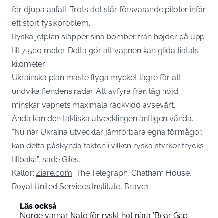
för djupa anfall. Trots det står försvarande piloter inför
ett stort fysikproblem.
Ryska jetplan släpper sina bomber från höjder på upp
till 7 500 meter. Detta gör att vapnen kan glida tiotals
kilometer.
Ukrainska plan måste flyga mycket lägre för att
undvika fiendens radar. Att avfyra från låg höjd
minskar vapnets maximala räckvidd avsevärt.
Ändå kan den taktiska utvecklingen äntligen vända.
”Nu när Ukraina utvecklar jämförbara egna förmågor,
kan detta påskynda takten i vilken ryska styrkor trycks
tillbaka”, sade Giles.
Källor:
Ziare.com
, The Telegraph, Chatham House,
Royal United Services Institute, Brave1
Läs också
Norge varnar Nato för ryskt hot nära ’Bear Gap’