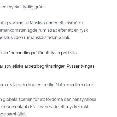
s en mycket tydlig gräns.
ftig varning till Moskva under ett krismöte i
ammankomsten ägde rum strax efter att en rysk
tadshus i den rumänska staden Galați.
ska ”behandlingar” för att tysta politiska
ar sovjetiska arbetsbegränsningar: Ryssar tvingas
a civila och drog en fredlig Nato-medlem direkt
 globala scenen för att fördöma den hänsynslösa
 representant i FN, levererade ett mycket rakt
ade samhället.