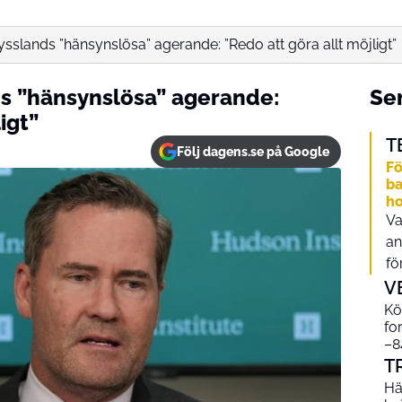
slands ”hänsynslösa” agerande: ”Redo att göra allt möjligt”
s ”hänsynslösa” agerande:
Sen
igt”
T
Följ dagens.se på Google
Fö
ba
ho
Va
an
fö
V
Kö
for
–8
T
Hä