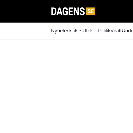
Nyheter
Inrikes
Utrikes
Politik
Viralt
Unde