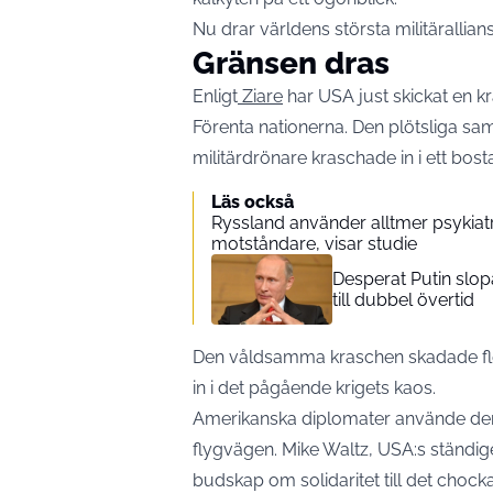
Nu drar världens största militärallian
Gränsen dras
Enligt
Ziare
har USA just skickat en kra
Förenta nationerna. Den plötsliga s
militärdrönare kraschade in i ett bos
Läs också
Ryssland använder alltmer psykiatri
motståndare, visar studie
Desperat Putin slop
till dubbel övertid
Den våldsamma kraschen skadade fler
in i det pågående krigets kaos.
Amerikanska diplomater använde den
flygvägen. Mike Waltz, USA:s ständige
budskap om solidaritet till det chock