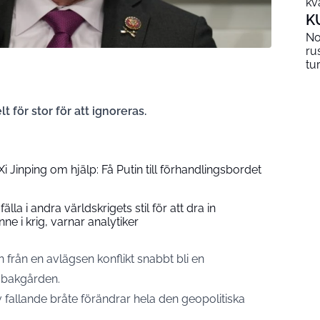
kv
K
No
ru
tu
 för stor för att ignoreras.
Xi Jinping om hjälp: Få Putin till förhandlingsbordet
älla i andra världskrigets stil för att dra in
nne i krig, varnar analytiker
från en avlägsen konflikt snabbt bli en
 bakgården.
 fallande bråte förändrar hela den geopolitiska