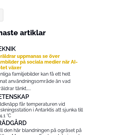
aste artiklar
EKNIK
räldrar uppmanas se över
rnbilder på sociala medier när AI-
tet växer
nliga familjebilder kan få ett helt
nat användningsområde än vad
räldrar tänkt…...
ETENSKAP
ldknäpp får temperaturen vid
skningsstation i Antarktis att sjunka till
4,1 °C
RÄDGÅRD
ll den här blandningen på ogräset på