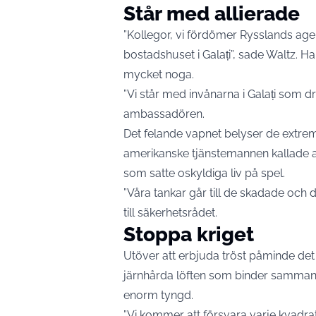
Står med allierade
”Kollegor, vi fördömer Rysslands ag
bostadshuset i Galați”, sade Waltz. H
mycket noga.
”Vi står med invånarna i Galați som 
ambassadören.
Det felande vapnet belyser de extre
amerikanske tjänstemannen kallade att
som satte oskyldiga liv på spel.
”Våra tankar går till de skadade och 
till säkerhetsrådet.
Stoppa kriget
Utöver att erbjuda tröst påminde d
järnhårda löften som binder samman 
enorm tyngd.
”Vi kommer att försvara varje kvadrat