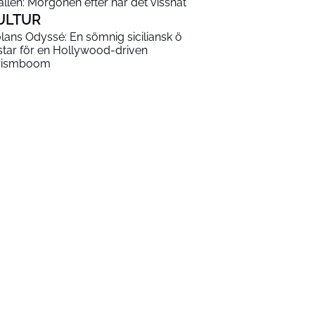
ällen: Morgonen efter har det vissnat
ULTUR
lans Odyssé: En sömnig siciliansk ö
star för en Hollywood-driven
rismboom