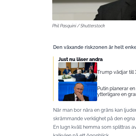
Phil Pasquini / Shutterstock
Den växande riskzonen är helt enkelt
Just nu läser andra
Trump vädjar till 
Putin planerar en f
ytterligare en gra
När man bor nära en gräns kan ljuden 
skrämmande verklighet på den egna
En lugn kväll hemma som splittras av
kalkylen på ett ögonblick.