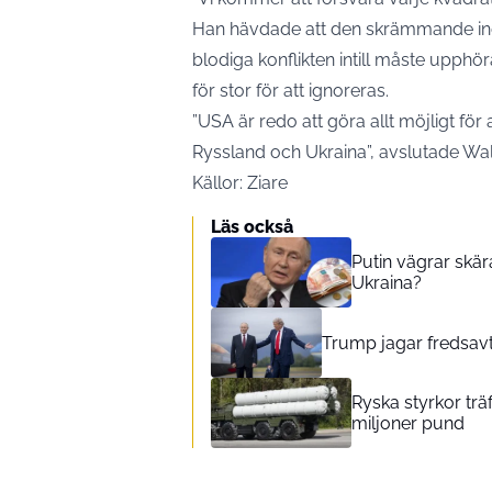
Han hävdade att den skrämmande inc
blodiga konflikten intill måste upphö
för stor för att ignoreras.
”USA är redo att göra allt möjligt för
Ryssland och Ukraina”, avslutade Wal
Källor: Ziare
Läs också
Putin vägrar skär
Ukraina?
Trump jagar fredsavt
Ryska styrkor tr
miljoner pund