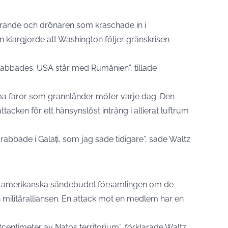
erande och drönaren som kraschade in i
an klargjorde att Washington följer gränskrisen
drabbades. USA står med Rumänien”, tillade
ma faror som grannländer möter varje dag. Den
acken för ett hänsynslöst intrång i allierat luftrum
drabbade i Galați, som jag sade tidigare”, sade Waltz
et amerikanska sändebudet församlingen om de
militäralliansen. En attack mot en medlem har en
centimeter av Natos territorium”, förklarade Waltz.