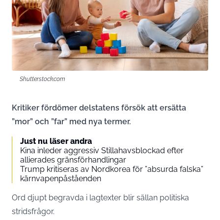
Shutterstock.com
Kritiker fördömer delstatens försök att ersätta
”mor” och ”far” med nya termer.
Just nu läser andra
Kina inleder aggressiv Stillahavsblockad efter
allierades gränsförhandlingar
Trump kritiseras av Nordkorea för ”absurda falska”
kärnvapenpåståenden
Ord djupt begravda i lagtexter blir sällan politiska
stridsfrågor.