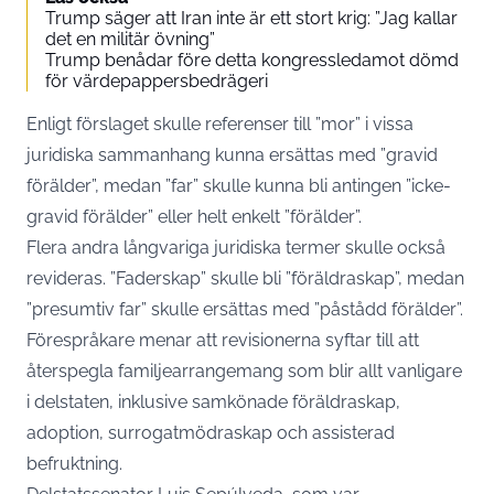
Trump säger att Iran inte är ett stort krig: ”Jag kallar
det en militär övning”
Trump benådar före detta kongressledamot dömd
för värdepappersbedrägeri
Enligt förslaget skulle referenser till ”mor” i vissa
juridiska sammanhang kunna ersättas med ”gravid
förälder”, medan ”far” skulle kunna bli antingen ”icke-
gravid förälder” eller helt enkelt ”förälder”.
Flera andra långvariga juridiska termer skulle också
revideras. ”Faderskap” skulle bli ”föräldraskap”, medan
”presumtiv far” skulle ersättas med ”påstådd förälder”.
Förespråkare menar att revisionerna syftar till att
återspegla familjearrangemang som blir allt vanligare
i delstaten, inklusive samkönade föräldraskap,
adoption, surrogatmödraskap och assisterad
befruktning.