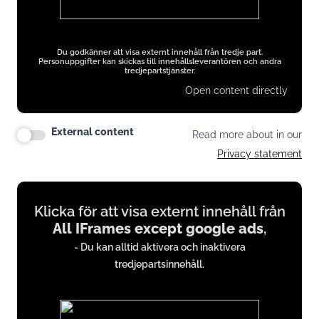
Du godkänner att visa externt innehåll från tredje part.
Personuppgifter kan skickas till innehållsleverantören och andra
tredjepartstjänster.
Open content directly
External content
Read more about in our
Privacy statement
Display
Klicka för att visa externt innehåll från
content
All IFrames except google ads
,
from
- Du kan alltid aktivera och inaktivera
All
tredjepartsinnehåll.
IFrames
except
google