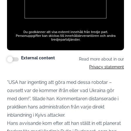
ads
Du godkänner att visa externt innehåll från tredje part.
Personuppgifter kan skickas till innehållsleverantören och andra
tredjepartstjänster.
External content
Read more about in our
Privacy statement
”USA har ingenting att göra med dessa robotar –
oavsett var de kommer ifrån eller vad Ukraina gör
med dem!”, tillade han. Kommentaren distanserade i
praktiken hans administration från varje direkt
inblandning i Kyivs attacker.
Hans avvisande kom efter att han ställt in ett planerat