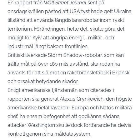
En rapport från
Wall Street Journal
sent på
onsdagskvällen påstod att USA tyst hade gett Ukraina
tillstånd att använda långdistansrobotar inom ryskt
territorium. Förändringen, hette det, skulle göra det
möjligt för Kyiv att angripa energi-, militär- och
industrimål långt bakom frontlinjen.
Brittisktillverkade Storm Shadow-robotar, som kan
träffa mål på över 180 mils avstånd, ska redan ha
använts för att slå mot en raketbränslefabrik i Brjansk
och orsakat betydande skador.
Enligt amerikanska tjänstemän som citerades i
rapporten ska general Alexus Grynkewich, den högste
amerikanske befälhavaren i Europa och Natos militära
chef, ha ensam befogenhet att godkänna sådana
attacker. Washington skulle dock fortfarande ha delvis
kontroll genom sina måldatasystem.