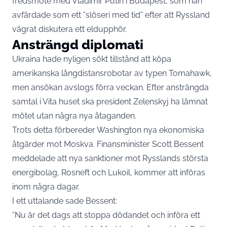
fredsmöte med Vladimir Putin i Budapest, som han
avfärdade som ett ”slöseri med tid” efter att Ryssland
vägrat diskutera ett eldupphör.
Ansträngd diplomati
Ukraina hade nyligen sökt tillstånd att köpa
amerikanska långdistansrobotar av typen Tomahawk,
men ansökan avslogs förra veckan. Efter ansträngda
samtal i Vita huset ska president Zelenskyj ha lämnat
mötet utan några nya åtaganden.
Trots detta förbereder Washington nya ekonomiska
åtgärder mot Moskva. Finansminister Scott Bessent
meddelade att nya sanktioner mot Rysslands största
energibolag, Rosneft och Lukoil, kommer att införas
inom några dagar.
I ett uttalande sade Bessent:
”Nu är det dags att stoppa dödandet och införa ett