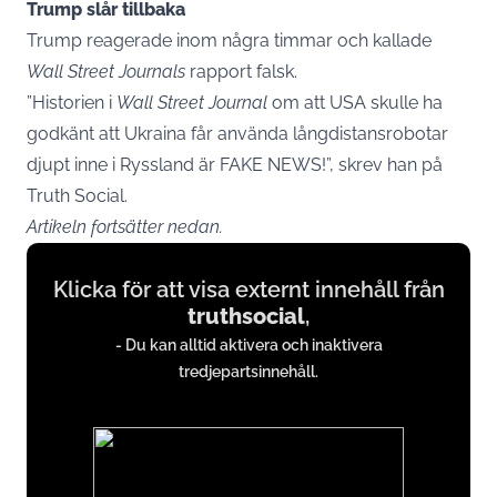
Trump slår tillbaka
Trump reagerade inom några timmar och kallade
Wall Street Journals
rapport falsk.
”Historien i
Wall Street Journal
om att USA skulle ha
godkänt att Ukraina får använda långdistansrobotar
djupt inne i Ryssland är FAKE NEWS!”, skrev han på
Truth Social.
Artikeln fortsätter nedan.
Display
Klicka för att visa externt innehåll från
content
truthsocial
,
from
- Du kan alltid aktivera och inaktivera
truthsocial.com
tredjepartsinnehåll.