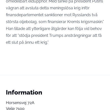
omedelbart eldupphör. Med tanke på president Putins
vägran att avsluta detta meningslösa krig inför
finansdepartementet sanktioner mot Rysslands två
största oljebolag, som finansierar Kremls krigsmaskin.”
Han tillade att ytterligare åtgärder kan följa vid behov
för att ”stödja president Trumps ansträngningar att få
ett slut på ännu ett krig.”
Information
Horsensvej 72A
Vejle 7100