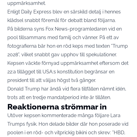
uppmärksamhet.
Enligt
Daily Express
blev en särskild detalj i hennes
klädsel snabbt föremål för debatt bland följarna.
På bilderna syns Fox News-programledaren vid en
pool tillsammans med familj och vänner. På ett av
fotografierna bär hon en röd keps med texten ”Trump
2028”, vilket snabbt gav upphov till spekulationer.
Kepsen väckte förnyad uppmärksamhet eftersom det
22:a tillägget till USA:s konstitution begränsar en
president till att väljas högst två gånger.
Donald Trump har ändå vid flera tillfällen nämnt idén,
trots att en tredje mandatperiod inte är tillåten.
Reaktionerna strömmar in
Utöver kepsen kommenterade många följare Lara
Trumps fysik. Hon delade bilder där hon poserade vid
poolen i en röd- och vitprickig bikini och skrev: ”HBD,