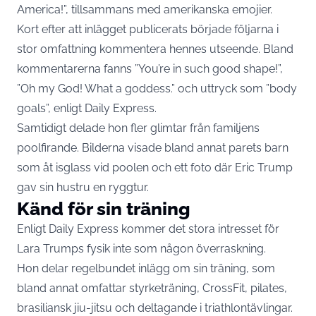
America!”, tillsammans med amerikanska emojier.
Kort efter att inlägget publicerats började följarna i
stor omfattning kommentera hennes utseende. Bland
kommentarerna fanns ”You’re in such good shape!”,
”Oh my God! What a goddess.” och uttryck som ”body
goals”, enligt Daily Express.
Samtidigt delade hon fler glimtar från familjens
poolfirande. Bilderna visade bland annat parets barn
som åt isglass vid poolen och ett foto där Eric Trump
gav sin hustru en ryggtur.
Känd för sin träning
Enligt Daily Express kommer det stora intresset för
Lara Trumps fysik inte som någon överraskning.
Hon delar regelbundet inlägg om sin träning, som
bland annat omfattar styrketräning, CrossFit, pilates,
brasiliansk jiu-jitsu och deltagande i triathlontävlingar.