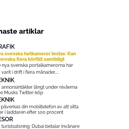
aste artiklar
RAFIK
a svenska fartkameror testas: Kan
ervaka flera körfält samtidigt
 nya svenska portalkamerorna har
 varit i drift i flera månader…...
EKNIK
s annonsintäkter långt under nivåerna
re Musks Twitter-köp
EKNIK
 påverkas din mobiltelefon av att sitta
ar i laddaren efter 100 procent
ESOR
 turistsatsning: Dubai betalar invånare