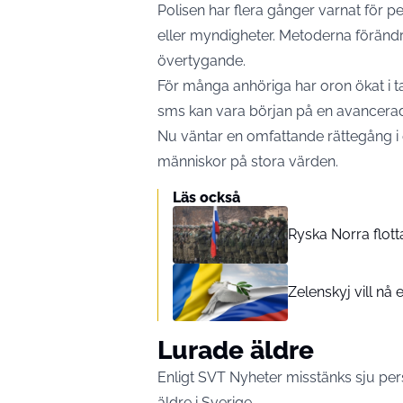
Polisen har flera gånger varnat för p
eller myndigheter. Metoderna förändr
övertygande.
För många anhöriga har oron ökat i takt
sms kan vara början på en avancerad 
Nu väntar en omfattande rättegång i e
människor på stora värden.
Läs också
Ryska Norra flott
Zelenskyj vill nå e
Lurade äldre
Enligt
SVT Nyheter
misstänks sju pers
äldre i Sverige.