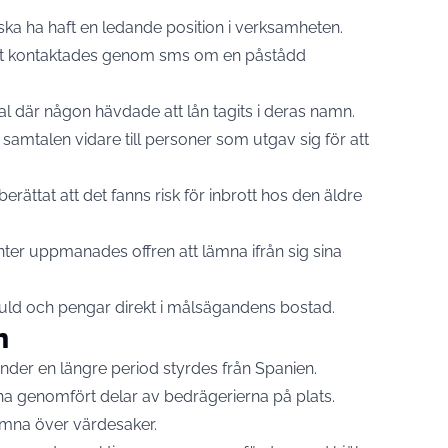
ka ha haft en ledande position i verksamheten.
örst kontaktades genom sms om en påstådd
tal där någon hävdade att lån tagits i deras namn.
samtalen vidare till personer som utgav sig för att
ättat att det fanns risk för inbrott hos den äldre
ter uppmanades offren att lämna ifrån sig sina
 guld och pengar direkt i målsägandens bostad.
n
der en längre period styrdes från Spanien.
ha genomfört delar av bedrägerierna på plats.
 lämna över värdesaker.