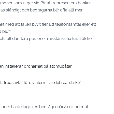
ersoner som utger sig för att representera banker
as ständigt och bedragarna blir ofta allt mer
 med att fallen blivit fler. Ett telefonsamtal eller ett
bluff.
tt fall där flera personer misstänks ha lurat äldre
an installerar drönarnät på atomubåtar
tt fredsavtal före vintern – är det realistiskt?
oner ha deltagit i en bedrägerihärva riktad mot