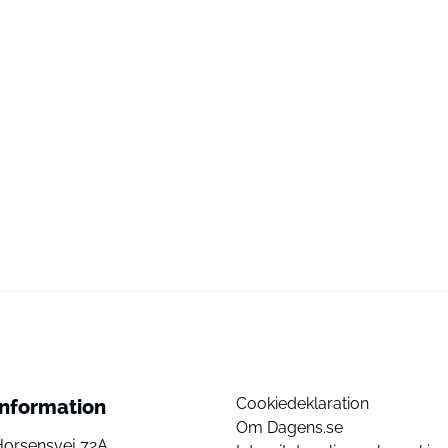
Cookiedeklaration
Information
Om Dagens.se
Horsensvej 72A