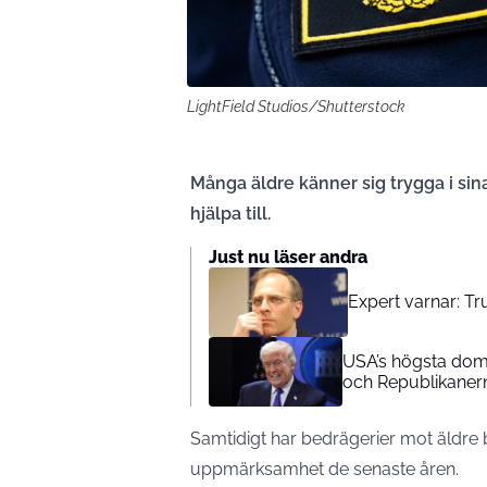
LightField Studios/Shutterstock
Många äldre känner sig trygga i sin
hjälpa till.
Just nu läser andra
Expert varnar: Tr
USA’s högsta dom
och Republikaner
Samtidigt har bedrägerier mot äldre b
uppmärksamhet de senaste åren.