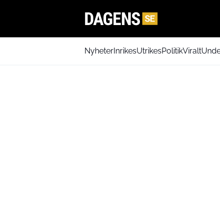
Nyheter
Inrikes
Utrikes
Politik
Viralt
Unde