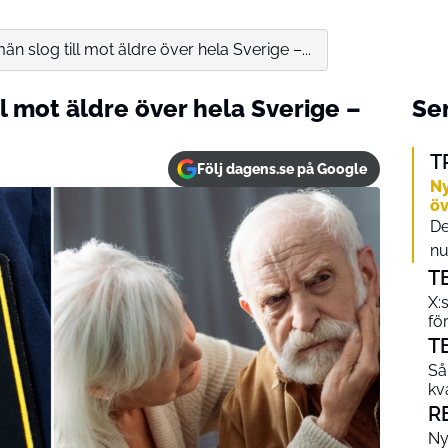
n slog till mot äldre över hela Sverige –...
l mot äldre över hela Sverige –
Sen
T
Följ dagens.se på Google
Ny
öv
De
nu
T
X:
fö
T
Så
kv
R
Ny