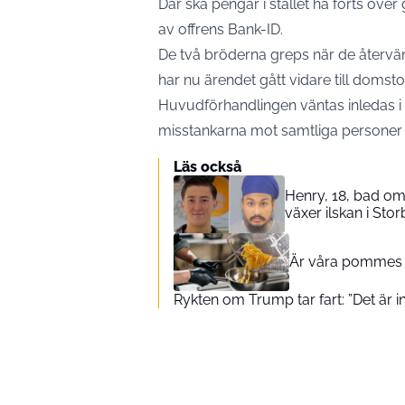
Där ska pengar i stället ha förts ö
av offrens Bank-ID.
De två bröderna greps när de återvänd
har nu ärendet gått vidare till domstol
Huvudförhandlingen väntas inledas i 
misstankarna mot samtliga personer 
Läs också
Henry, 18, bad om
växer ilskan i Stor
Är våra pommes i 
Rykten om Trump tar fart: ”Det är 