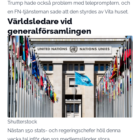
Trump hade också problem med telepromptern, och
en FN-tjänsteman sade att den styrdes av Vita huset.
Världsledare vid
generalförsamlingen
Shutterstock
Nästan 150 stats- och regeringschefer höll denna
vecka tal inför den 193 medlemsländer stora