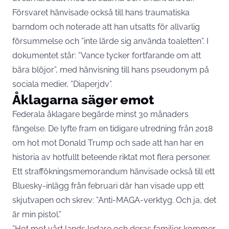
Försvaret hänvisade också till hans traumatiska
barndom och noterade att han utsatts för allvarlig
försummelse och ”inte lärde sig använda toaletten”. I
dokumentet står: ”Vance tycker fortfarande om att
bära blöjor”, med hänvisning till hans pseudonym på
sociala medier, ”Diaperjdv”.
Åklagarna säger emot
Federala åklagare begärde minst 30 månaders
fängelse. De lyfte fram en tidigare utredning från 2018
om hot mot Donald Trump och sade att han har en
historia av hotfullt beteende riktat mot flera personer.
Ett straffökningsmemorandum hänvisade också till ett
Bluesky-inlägg från februari där han visade upp ett
skjutvapen och skrev: ”Anti-MAGA-verktyg. Och ja, det
är min pistol.”
”Hot mot vårt lands ledare och deras familjer kommer