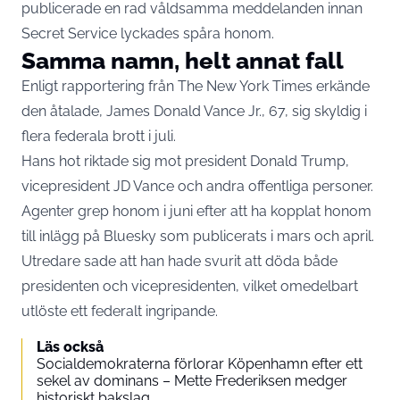
publicerade en rad våldsamma meddelanden innan
Secret Service lyckades spåra honom.
Samma namn, helt annat fall
Enligt rapportering från The New York Times erkände
den åtalade, James Donald Vance Jr., 67, sig skyldig i
flera federala brott i juli.
Hans hot riktade sig mot president Donald Trump,
vicepresident JD Vance och andra offentliga personer.
Agenter grep honom i juni efter att ha kopplat honom
till inlägg på Bluesky som publicerats i mars och april.
Utredare sade att han hade svurit att döda både
presidenten och vicepresidenten, vilket omedelbart
utlöste ett federalt ingripande.
Läs också
Socialdemokraterna förlorar Köpenhamn efter ett
sekel av dominans – Mette Frederiksen medger
historiskt bakslag