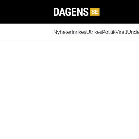
Nyheter
Inrikes
Utrikes
Politik
Viralt
Unde