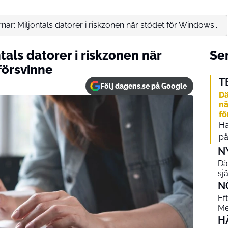
nar: Miljontals datorer i riskzonen när stödet för Windows...
tals datorer i riskzonen när
Sen
försvinne
T
Följ dagens.se på Google
Dä
nä
fö
Ha
på
N
Dä
sj
N
Ef
Me
H