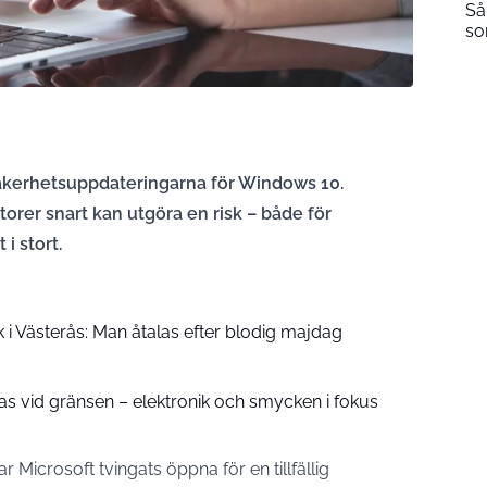
Så
so
äkerhetsuppdateringarna för Windows 10.
atorer snart kan utgöra en risk – både för
i stort.
i Västerås: Man åtalas efter blodig majdag
as vid gränsen – elektronik och smycken i fokus
r Microsoft tvingats öppna för en tillfällig