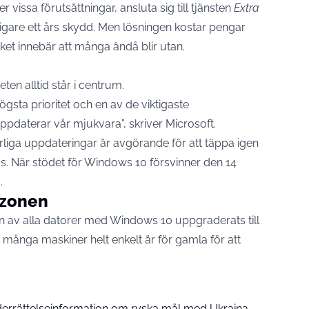
 vissa förutsättningar, ansluta sig till tjänsten
Extra
igare ett års skydd. Men lösningen kostar pengar
ilket innebär att många ändå blir utan.
eten alltid står i centrum.
gsta prioritet och en av de viktigaste
 uppdaterar vår mjukvara”, skriver Microsoft.
rliga uppdateringar är avgörande för att täppa igen
as. När stödet för Windows 10 försvinner den 14
.
skzonen
en av alla datorer med Windows 10 uppgraderats till
 många maskiner helt enkelt är för gamla för att
errättelseinformation om ryska mål med Ukraina