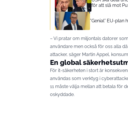
för att slå mot P
”Genial” EU-plan hy
– Vi pratar om miljontals datorer som 
användare men också för oss alla där
attacker, säger Martin Appel, konsu
En global säkerhetsut
För it-säkerheten i stort är konsekven
användas som verktyg i cyberattacke
11 måste välja mellan att betala för den
oskyddade.