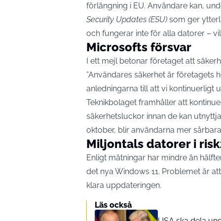
förlängning i EU. Användare kan, under
Security Updates (ESU)
som ger ytterl
och fungerar inte för alla datorer – v
Microsofts försvar
I ett mejl betonar företaget att säkerh
”Användares säkerhet är företagets hö
anledningarna till att vi kontinuerligt
Teknikbolaget framhåller att kontinue
säkerhetsluckor innan de kan utnyttj
oktober, blir användarna mer sårbara
Miljontals datorer i ri
Enligt mätningar har mindre än hälft
det nya Windows 11. Problemet är att
klara uppdateringen.
Läs också
USA ska dela und