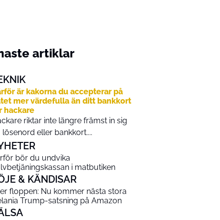
aste artiklar
EKNIK
rför är kakorna du accepterar på
tet mer värdefulla än ditt bankkort
r hackare
ckare riktar inte längre främst in sig
 lösenord eller bankkort....
YHETER
rför bör du undvika
älvbetjäningskassan i matbutiken
ÖJE & KÄNDISAR
ter floppen: Nu kommer nästa stora
lania Trump-satsning på Amazon
ÄLSA