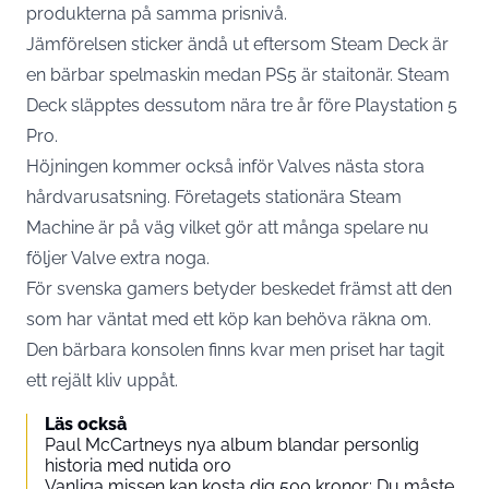
produkterna på samma prisnivå.
Jämförelsen sticker ändå ut eftersom Steam Deck är
en bärbar spelmaskin medan PS5 är staitonär. Steam
Deck släpptes dessutom nära tre år före Playstation 5
Pro.
Höjningen kommer också inför Valves nästa stora
hårdvarusatsning. Företagets stationära Steam
Machine är på väg vilket gör att många spelare nu
följer Valve extra noga.
För svenska gamers betyder beskedet främst att den
som har väntat med ett köp kan behöva räkna om.
Den bärbara konsolen finns kvar men priset har tagit
ett rejält kliv uppåt.
Läs också
Paul McCartneys nya album blandar personlig
historia med nutida oro
Vanliga missen kan kosta dig 500 kronor: Du måste