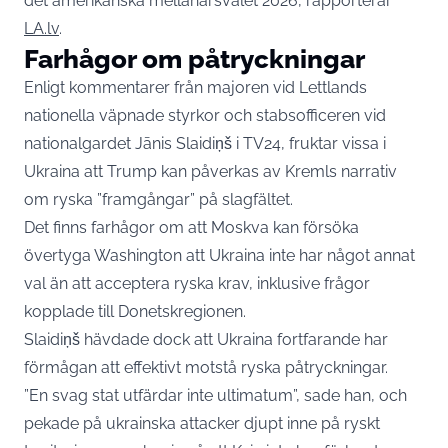
det amerikanska mellanårsvalet 2026, rapporterar
LA.lv
.
Farhågor om påtryckningar
Enligt kommentarer från majoren vid Lettlands
nationella väpnade styrkor och stabsofficeren vid
nationalgardet Jānis Slaidiņš i TV24, fruktar vissa i
Ukraina att Trump kan påverkas av Kremls narrativ
om ryska ”framgångar” på slagfältet.
Det finns farhågor om att Moskva kan försöka
övertyga Washington att Ukraina inte har något annat
val än att acceptera ryska krav, inklusive frågor
kopplade till Donetskregionen.
Slaidiņš hävdade dock att Ukraina fortfarande har
förmågan att effektivt motstå ryska påtryckningar.
”En svag stat utfärdar inte ultimatum”, sade han, och
pekade på ukrainska attacker djupt inne på ryskt