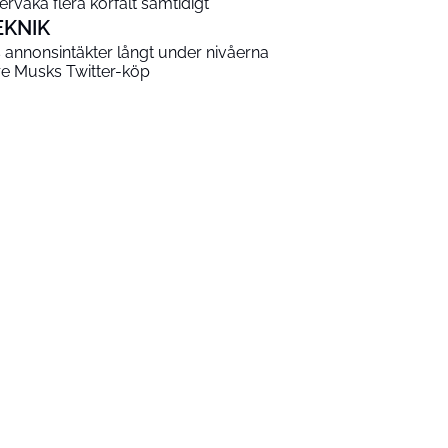
ervaka flera körfält samtidigt
EKNIK
s annonsintäkter långt under nivåerna
re Musks Twitter-köp