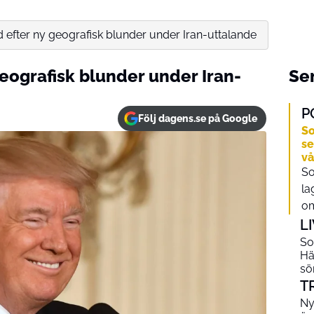
efter ny geografisk blunder under Iran-uttalande
eografisk blunder under Iran-
Sen
P
Följ dagens.se på Google
So
se
v
So
la
om
L
So
Hä
s
T
Ny