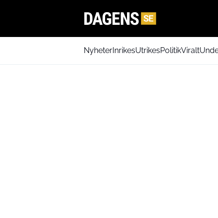
Nyheter
Inrikes
Utrikes
Politik
Viralt
Unde