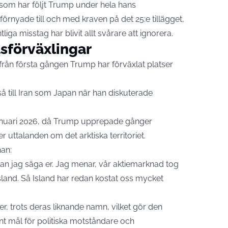
 som har följt Trump under hela hans
örnyade till och med kraven på det 25:e tillägget,
ga misstag har blivit allt svårare att ignorera.
tsförväxlingar
rån första gången Trump har förväxlat platser
å till Iran som Japan när han diskuterade
 januari 2026, då Trump upprepade gånger
uttalanden om det arktiska territoriet.
han:
 kan jag säga er. Jag menar, vår aktiemarknad tog
sland. Så Island har redan kostat oss mycket
r, trots deras liknande namn, vilket gör den
ent mål för politiska motståndare och