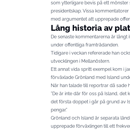
som ytterligare bevis på ett mönster
presidentskap. Vissa kommentatorer f
med argumentet att upprepade offentli
Lång historia av pla
De senaste kommentarerna är långt if
under offentliga framträdanden.
Tidigare i veckan refererade han ocks
utvecklingen i Mellanöstern.
Ett annat vida spritt exempel kom i
förväxlade Grönland med Island under 
När han talade till reportrar då sade 
”De är inte där för oss på Island, det
det första doppet i går på grund av I
pengar.”
Grönland och Island är separata lände
upprepade förväxlingen till ett frekv