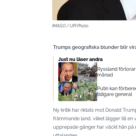
IMAGO / UPI Photo
Trumps geografiska blunder blir vira
Just nu läser andra
Ryssland förlorar
månad
Putin kan förber
tidigare general
Ny kritik har riktats mot Donald Trump
främmande land, vilket lägger till e
upprepade gånger har väckt hån på n
uttalanden.