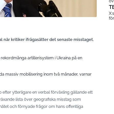
öv
T
X:
fö
l när kritiker ifrågasätter det senaste misstaget.
 rekordmånga artillerisystem i Ukraina på en
eda massiv mobilisering inom två månader, varnar
 efter ytterligare en verbal förväxling gällande ett
n växande lista över geografiska misstag som
ätet och förnyade frågor om hans offentliga