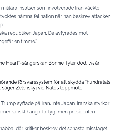
 militära insatser som involverade Iran väckte
tycktes nämna fel nation när han beskrev attacken.
p:
miska republiken Japan. De avfyrades mot
ngefär en timme.”
 the Heart”-sångerskan Bonnie Tyler död, 75 år
örande försvarssystem för att skydda ”hundratals
”, säger Zelenskyj vid Natos toppmöte
Trump syftade på Iran, inte Japan. Iranska styrkor
ett amerikanskt hangarfartyg, men presidenten
nabba, där kritiker beskrev det senaste misstaget