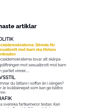
aste artiklar
OLITIK
cialdemokraterna: Dömda för
xualbrott mot barn ska förlora
årdnaden
cialdemokraterna lovar att skärpa
gstiftningen mot sexualbrott mot barn
 partiet vinner…...
IVSSTIL
mnar du lättare i soffan än i sängen?
r är kvällsknepet som kan ge bättre
ömn
RAFIK
a svenska fartkameror testas: Kan