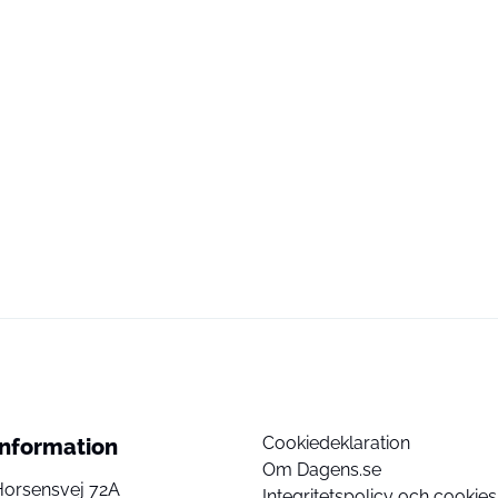
Cookiedeklaration
Information
Om Dagens.se
Horsensvej 72A
Integritetspolicy och cookies