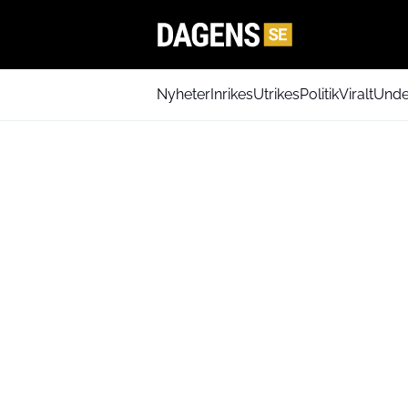
Nyheter
Inrikes
Utrikes
Politik
Viralt
Unde