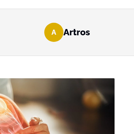
Artros
A