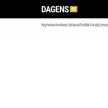
Nyheter
Inrikes
Utrikes
Politik
Viralt
Unde