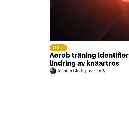
Hälsa
Aerob träning identifie
lindring av knäartros
Kenneth Glad
•
3. maj 2026