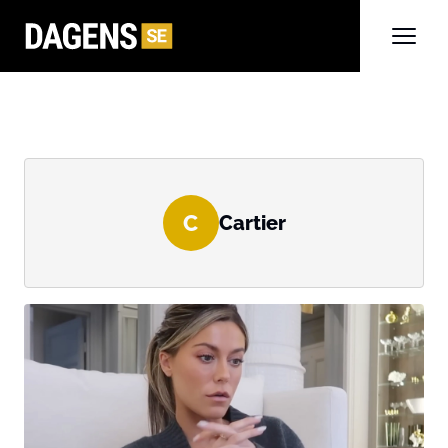
C
Cartier