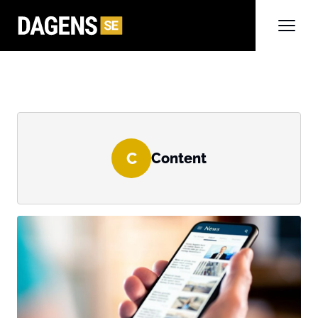
C
Content