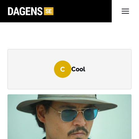
C
Cool