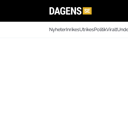
Nyheter
Inrikes
Utrikes
Politik
Viralt
Unde