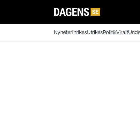
Nyheter
Inrikes
Utrikes
Politik
Viralt
Unde