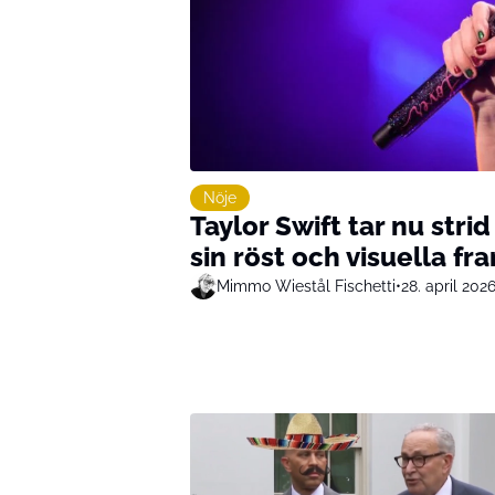
Nöje
Taylor Swift tar nu stri
sin röst och visuella f
Mimmo Wiestål Fischetti
•
28. april 202