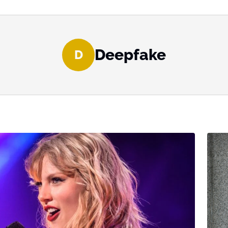
Deepfake
D