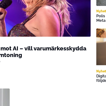
Nyhet
Polis
Meta
d mot AI – vill varumärkesskydda
ramtoning
6
Nyhet
Digit
följd