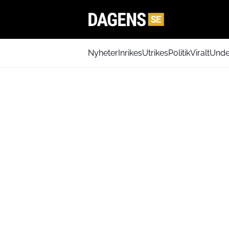
Nyheter
Inrikes
Utrikes
Politik
Viralt
Unde