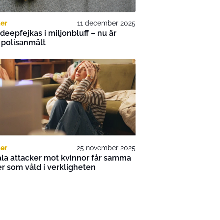
er
11 december 2025
 deepfejkas i miljonbluff – nu är
 polisanmält
er
25 november 2025
ala attacker mot kvinnor får samma
er som våld i verkligheten