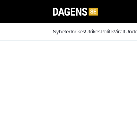
Nyheter
Inrikes
Utrikes
Politik
Viralt
Unde