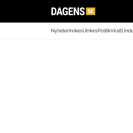
Nyheter
Inrikes
Utrikes
Politik
Viralt
Unde