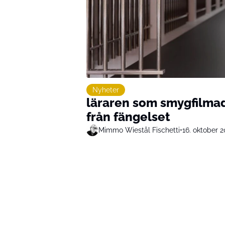
Nyheter
läraren som smygfilmade
från fängelset
Mimmo Wiestål Fischetti
•
16. oktober 