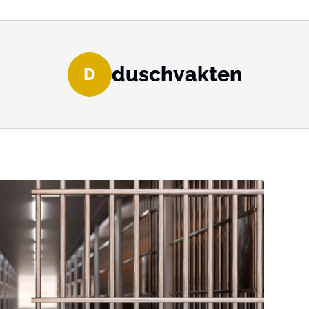
duschvakten
D