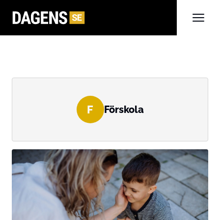
F
Förskola