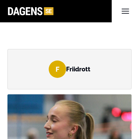
F
Friidrott