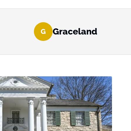
Graceland
G