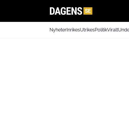
Nyheter
Inrikes
Utrikes
Politik
Viralt
Unde