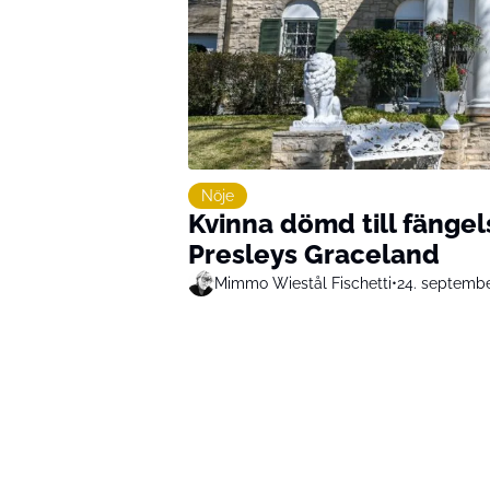
Nöje
Kvinna dömd till fängels
Presleys Graceland
Mimmo Wiestål Fischetti
•
24. septemb