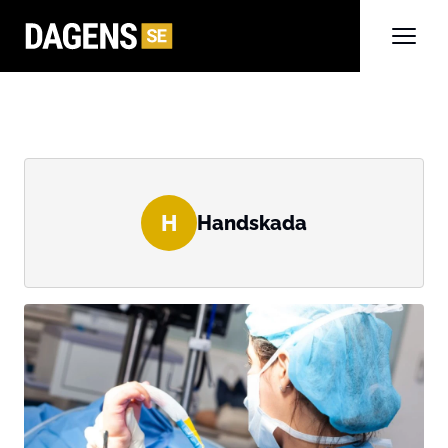
H
Handskada