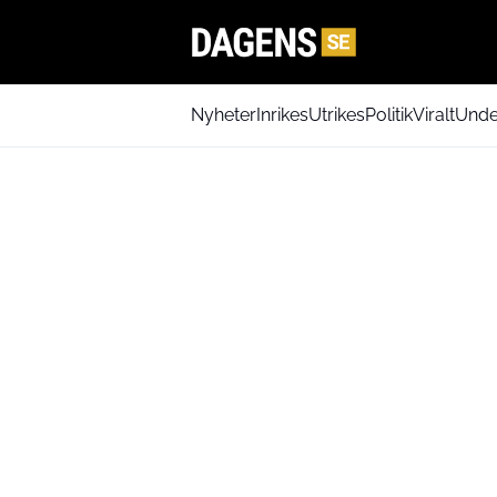
Nyheter
Inrikes
Utrikes
Politik
Viralt
Unde