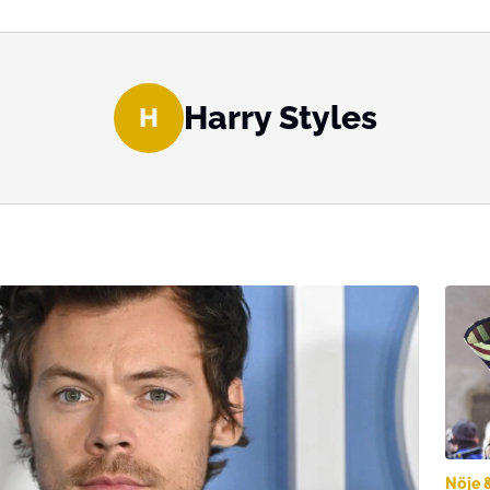
Harry Styles
H
Nöje 