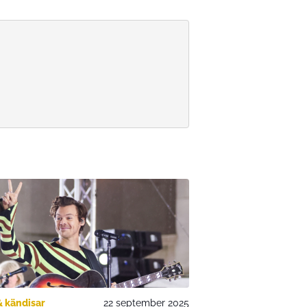
& kändisar
22 september 2025