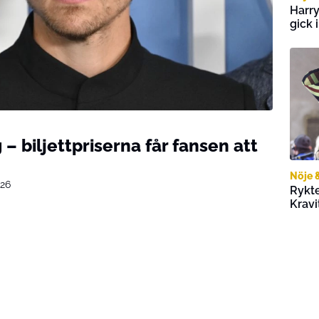
Harry
gick 
 – biljettpriserna får fansen att
Nöje 
026
Rykte
Kravi