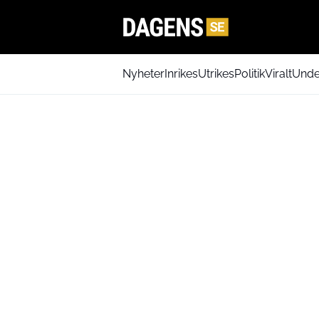
Nyheter
Inrikes
Utrikes
Politik
Viralt
Unde