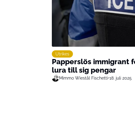
Utrikes
Papperslös immigrant f
lura till sig pengar
Mimmo Wiestål Fischetti
•
18. juli 2025